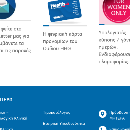
φείτε στο
Υπολογιστές
Η ψηφιακή κάρτα
etter μας για
κύησης / γόν
προνομίων του
μβάνετε τα
ημερών.
Ομίλου HHG
αι τις παροχές
Ενδιαφέρουσ
πληροφορίες.
ΗΤΕΡΑ
ική –
Τιμοκατάλογος
Πρόσβαση 
ολογική Κλινική
ΜΗΤΕΡΑ
Εταιρική Υπευθυνότητα
 Κλινική
Επικοινων