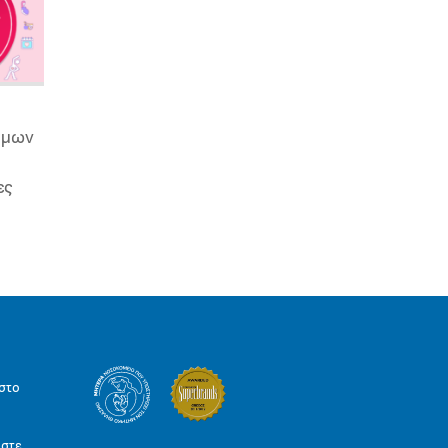
ιμων
ες
στο
ήστε