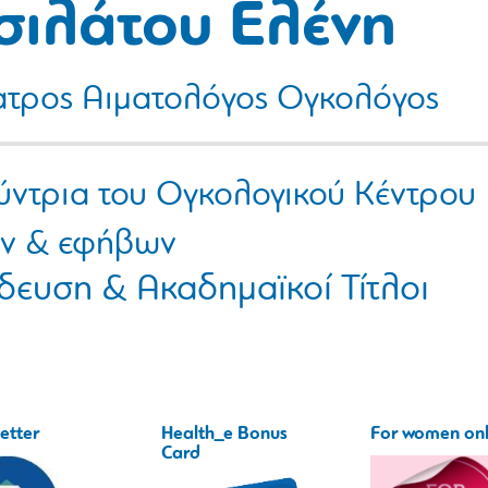
σιλάτου Ελένη
ατρος Αιματολόγος Ογκολόγος
ύντρια του Ογκολογικού Κέντρου
ν & εφήβων
δευση & Ακαδημαϊκοί Τίτλοι
etter
Health_e Bonus
For women on
Card