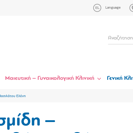
Language
Μαιευτική – Γυναικολογική Κλινική
Γενική Κλι
Βασιλάτου Ελένη
σμίδη –