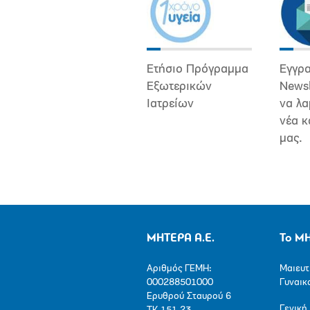
Ετήσιο Πρόγραμμα
Εγγρα
Εξωτερικών
Newsl
Ιατρείων
να λα
νέα κ
μας.
ΜΗΤΕΡΑ Α.Ε.
Το Μ
Αριθμός ΓΕΜΗ:
Μαιευτ
000288501000
Γυναικ
Ερυθρού Σταυρού 6
Γενική