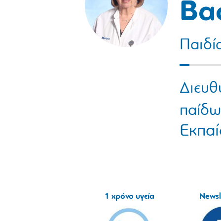
Βα
Παιδί
Διευθ
παίδω
Εκπαί
1 χρόνο υγεία
Newsl