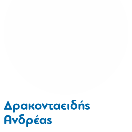
Δρακονταειδής
Ανδρέας