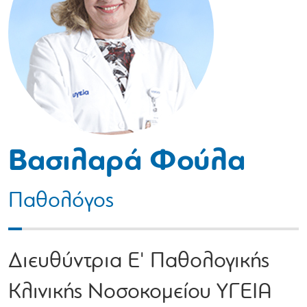
Βασιλαρά Φούλα
Παθολόγος
Διευθύντρια Ε' Παθολογικής
Κλινικής Νοσοκομείου ΥΓΕΙΑ