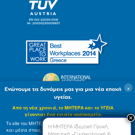
×
Ενώνουμε τις δυνάμεις μας για μια νέα εποχή
υγείας.
Από τη νέα χρονιά, το ΜΗΤΕΡΑ και το ΥΓΕΙΑ
γίνονται ένα ενιαίο νοσοκομείο.
Το site του ΜΗΤΕΡΑ βρίσκεται σε φάση ανανέωσης
Η ΜΗΤΕΡΑ Ιδιωτική Γενική,
και μέσα στους επόμενους μήνες θα ενσωματωθεί
Μαιευτική –Γυναικολογική &