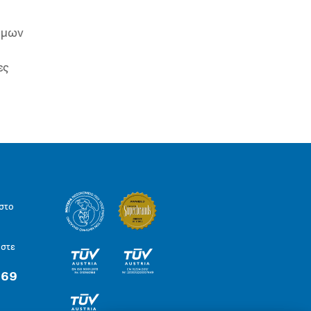
ιμων
ες
στο
ήστε
 69