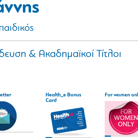
άννης
αιδικός
δευση & Ακαδημαϊκοί Τίτλοι
etter
Health_e Bonus
For women on
Card