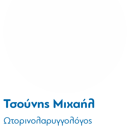
Τσούνης Μιχαήλ
Ωτορινολαρυγγολόγος