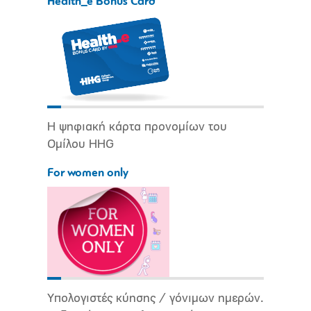
Health_e Bonus Card
Η ψηφιακή κάρτα προνομίων του
Ομίλου HHG
For women only
Υπολογιστές κύησης / γόνιμων ημερών.