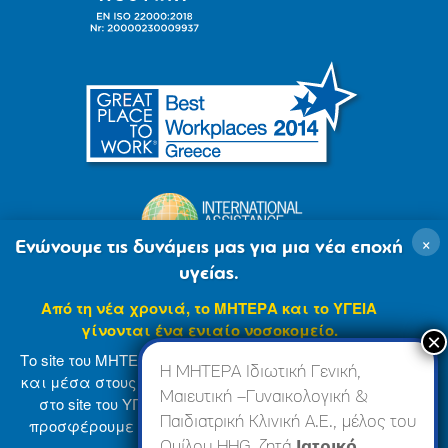
×
Ενώνουμε τις δυνάμεις μας για μια νέα εποχή
υγείας.
Από τη νέα χρονιά, το ΜΗΤΕΡΑ και το ΥΓΕΙΑ
γίνονται ένα ενιαίο νοσοκομείο.
Το site του ΜΗΤΕΡΑ βρίσκεται σε φάση ανανέωσης
Η ΜΗΤΕΡΑ Ιδιωτική Γενική,
και μέσα στους επόμενους μήνες θα ενσωματωθεί
Μαιευτική –Γυναικολογική &
στο site του ΥΓΕΙΑ (
www.hygeia.gr
), ώστε να σας
Παιδιατρική Κλινική Α.Ε., μέλος του
προσφέρουμε μια πιο ολοκληρωμένη και ενιαία
© 2007-2024 ΜΗΤΕΡΑ Α.Ε
Όροι Χρήσης
online εμπειρία.
Ομίλου HHG, ζητά
Ιατρικό,