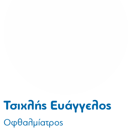
Τσιχλής Ευάγγελος
Οφθαλμίατρος