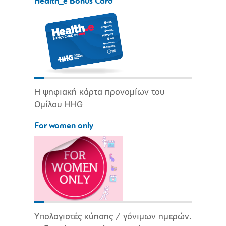
Health_e Bonus Card
Η ψηφιακή κάρτα προνομίων του
Ομίλου HHG
For women only
Υπολογιστές κύησης / γόνιμων ημερών.