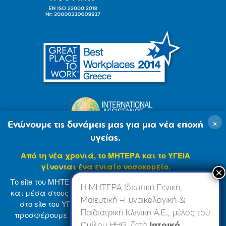
×
Ενώνουμε τις δυνάμεις μας για μια νέα εποχή
υγείας.
Από τη νέα χρονιά, το ΜΗΤΕΡΑ και το ΥΓΕΙΑ
γίνονται ένα ενιαίο νοσοκομείο.
Το site του ΜΗΤΕΡΑ βρίσκεται σε φάση ανανέωσης
Η ΜΗΤΕΡΑ Ιδιωτική Γενική,
και μέσα στους επόμενους μήνες θα ενσωματωθεί
Μαιευτική –Γυναικολογική &
στο site του ΥΓΕΙΑ (
www.hygeia.gr
), ώστε να σας
Παιδιατρική Κλινική Α.Ε., μέλος του
προσφέρουμε μια πιο ολοκληρωμένη και ενιαία
© 2007-2024 ΜΗΤΕΡΑ Α.Ε
Όροι Χρήσης
online εμπειρία.
Ομίλου HHG, ζητά
Ιατρικό,