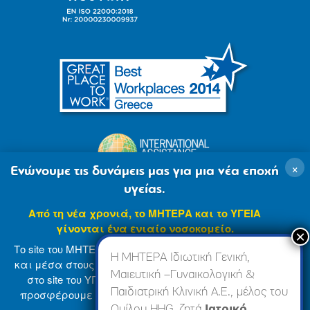
×
Ενώνουμε τις δυνάμεις μας για μια νέα εποχή
υγείας.
Από τη νέα χρονιά, το ΜΗΤΕΡΑ και το ΥΓΕΙΑ
γίνονται ένα ενιαίο νοσοκομείο.
Το site του ΜΗΤΕΡΑ βρίσκεται σε φάση ανανέωσης
Η ΜΗΤΕΡΑ Ιδιωτική Γενική,
και μέσα στους επόμενους μήνες θα ενσωματωθεί
Μαιευτική –Γυναικολογική &
στο site του ΥΓΕΙΑ (
www.hygeia.gr
), ώστε να σας
Παιδιατρική Κλινική Α.Ε., μέλος του
προσφέρουμε μια πιο ολοκληρωμένη και ενιαία
© 2007-2024 ΜΗΤΕΡΑ Α.Ε
Όροι Χρήσης
online εμπειρία.
Ομίλου HHG, ζητά
Ιατρικό,