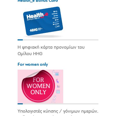
Health_e Bonus Card
Η ψηφιακή κάρτα προνομίων του
Ομίλου HHG
For women only
Υπολογιστές κύησης / γόνιμων ημερών.