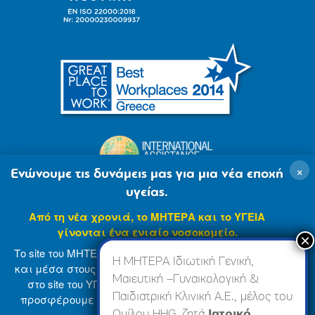
×
Ενώνουμε τις δυνάμεις μας για μια νέα εποχή
υγείας.
Από τη νέα χρονιά, το ΜΗΤΕΡΑ και το ΥΓΕΙΑ
γίνονται ένα ενιαίο νοσοκομείο.
Το site του ΜΗΤΕΡΑ βρίσκεται σε φάση ανανέωσης
Η ΜΗΤΕΡΑ Ιδιωτική Γενική,
και μέσα στους επόμενους μήνες θα ενσωματωθεί
Μαιευτική –Γυναικολογική &
στο site του ΥΓΕΙΑ (
www.hygeia.gr
), ώστε να σας
Παιδιατρική Κλινική Α.Ε., μέλος του
προσφέρουμε μια πιο ολοκληρωμένη και ενιαία
© 2007-2024 ΜΗΤΕΡΑ Α.Ε
Όροι Χρήσης
online εμπειρία.
Ομίλου HHG, ζητά
Ιατρικό,