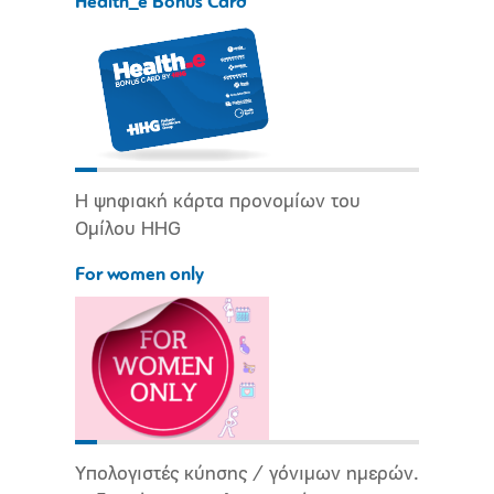
Health_e Bonus Card
Η ψηφιακή κάρτα προνομίων του
Ομίλου HHG
For women only
Υπολογιστές κύησης / γόνιμων ημερών.