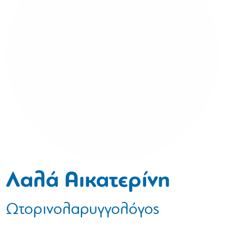
Λαλά Αικατερίνη
Ωτορινολαρυγγολόγος