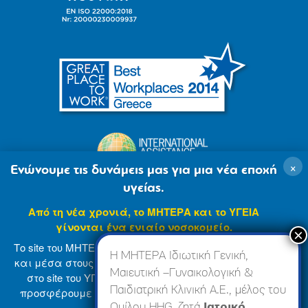
×
Ενώνουμε τις δυνάμεις μας για μια νέα εποχή
υγείας.
Από τη νέα χρονιά, το ΜΗΤΕΡΑ και το ΥΓΕΙΑ
γίνονται ένα ενιαίο νοσοκομείο.
Το site του ΜΗΤΕΡΑ βρίσκεται σε φάση ανανέωσης
Η ΜΗΤΕΡΑ Ιδιωτική Γενική,
και μέσα στους επόμενους μήνες θα ενσωματωθεί
Μαιευτική –Γυναικολογική &
στο site του ΥΓΕΙΑ (
www.hygeia.gr
), ώστε να σας
Παιδιατρική Κλινική Α.Ε., μέλος του
προσφέρουμε μια πιο ολοκληρωμένη και ενιαία
© 2007-2024 ΜΗΤΕΡΑ Α.Ε
Όροι Χρήσης
online εμπειρία.
Ομίλου HHG, ζητά
Ιατρικό,