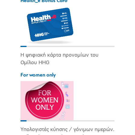
Health_e Bonus Card
Η ψηφιακή κάρτα προνομίων του
Ομίλου HHG
For women only
Υπολογιστές κύησης / γόνιμων ημερών.