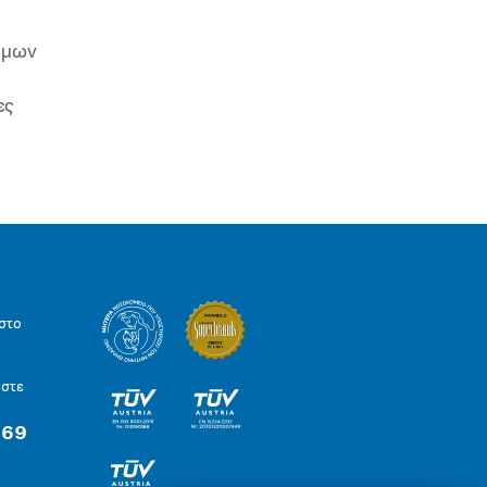
ιμων
ες
στο
ήστε
 69