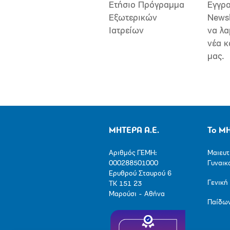
Ετήσιο Πρόγραμμα
Εγγρα
Εξωτερικών
Newsl
Ιατρείων
να λα
νέα κ
μας.
ΜΗΤΕΡΑ Α.Ε.
Το Μ
Αριθμός ΓΕΜΗ:
Μαιευτ
000288501000
Γυναικ
Ερυθρού Σταυρού 6
Γενική
ΤΚ 151 23
Μαρούσι - Αθήνα
Παίδω