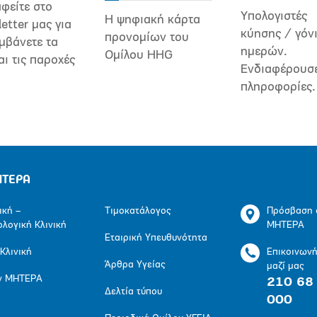
φείτε στο
Υπολογιστές
Η ψηφιακή κάρτα
etter μας για
κύησης / γόν
προνομίων του
μβάνετε τα
ημερών.
Ομίλου HHG
αι τις παροχές
Ενδιαφέρουσ
πληροφορίες.
ΗΤΕΡΑ
ική –
Τιμοκατάλογος
Πρόσβαση 
ολογική Κλινική
ΜΗΤΕΡΑ
Εταιρική Υπευθυνότητα
 Κλινική
Επικοινων
Άρθρα Υγείας
μαζί μας
ν ΜΗΤΕΡΑ
210 68
Δελτία τύπου
000