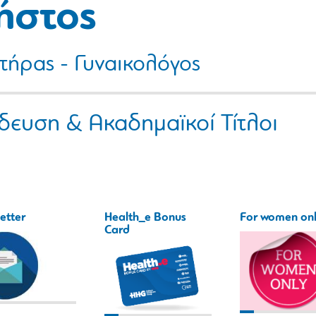
ήστος
τήρας - Γυναικολόγος
δευση & Ακαδημαϊκοί Τίτλοι
etter
Health_e Bonus
For women on
Card