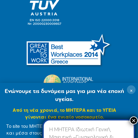
×
Ενώνουμε τις δυνάμεις μας για μια νέα εποχή
υγείας.
Από τη νέα χρονιά, το ΜΗΤΕΡΑ και το ΥΓΕΙΑ
γίνονται ένα ενιαίο νοσοκομείο.
Το site του ΜΗΤΕΡΑ βρίσκεται σε φάση ανανέωσης
Η ΜΗΤΕΡΑ Ιδιωτική Γενική,
και μέσα στους επόμενους μήνες θα ενσωματωθεί
Μαιευτική –Γυναικολογική &