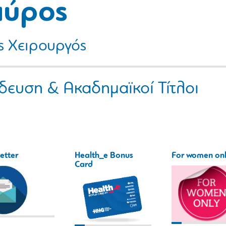
αύρος
ός Χειρουργός
δευση & Ακαδημαϊκοί Τίτλοι
etter
Health_e Bonus
For women on
Card