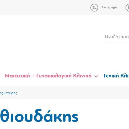
Language
Μαιευτική – Γυναικολογική Κλινική
Γενική Κλι
ης Σταύρος
θιουδάκης