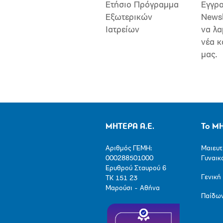
Ετήσιο Πρόγραμμα
Εγγρα
Εξωτερικών
Newsl
Ιατρείων
να λα
νέα κ
μας.
ΜΗΤΕΡΑ Α.Ε.
Το Μ
Αριθμός ΓΕΜΗ:
Μαιευτ
000288501000
Γυναικ
Ερυθρού Σταυρού 6
Γενική
ΤΚ 151 23
Μαρούσι - Αθήνα
Παίδω