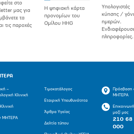
φείτε στο
Υπολογιστές
Η ψηφιακή κάρτα
etter μας για
κύησης / γόν
προνομίων του
μβάνετε τα
ημερών.
Ομίλου HHG
αι τις παροχές
Ενδιαφέρουσ
πληροφορίες.
ΗΤΕΡΑ
ική –
Τιμοκατάλογος
Πρόσβαση 
ολογική Κλινική
ΜΗΤΕΡΑ
Εταιρική Υπευθυνότητα
 Κλινική
Επικοινων
Άρθρα Υγείας
μαζί μας
ν ΜΗΤΕΡΑ
210 68
Δελτία τύπου
000