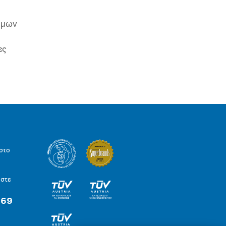
ιμων
ες
στο
ήστε
 69