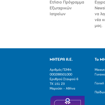
Ετήσιο Πρόγραμμα
Εγγρα
Εξωτερικών
Newsl
Ιατρείων
να λα
νέα κ
μας.
ΜΗΤΕΡΑ Α.Ε.
Το Μ
Αριθμός ΓΕΜΗ:
Μαιευτ
000288501000
Γυναικ
Ερυθρού Σταυρού 6
Γενική
ΤΚ 151 23
Μαρούσι - Αθήνα
Παίδω