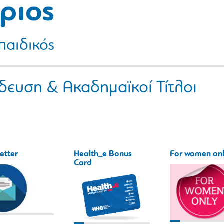
ριος
αιδικός
δευση & Ακαδημαϊκοί Τίτλοι
etter
Health_e Bonus
For women on
Card