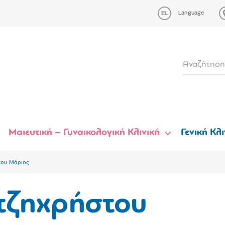
Language
Μαιευτική – Γυναικολογική Κλινική
Γενική Κλι
του Μάριος
τζηχρήστου