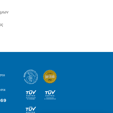
ιμων
ες
στο
ήστε
 69