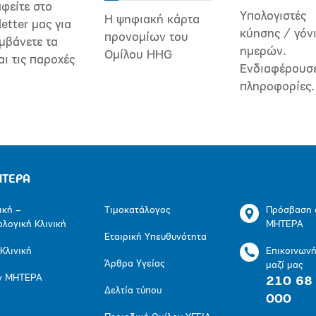
φείτε στο
Υπολογιστές
Η ψηφιακή κάρτα
etter μας για
κύησης / γόν
προνομίων του
μβάνετε τα
ημερών.
Ομίλου HHG
αι τις παροχές
Ενδιαφέρουσ
πληροφορίες.
ΗΤΕΡΑ
ική –
Τιμοκατάλογος
Πρόσβαση 
ολογική Κλινική
ΜΗΤΕΡΑ
Εταιρική Υπευθυνότητα
 Κλινική
Επικοινων
Άρθρα Υγείας
μαζί μας
ν ΜΗΤΕΡΑ
210 68
Δελτία τύπου
000