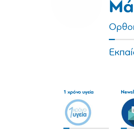
Μά
Ορθοπ
Εκπαί
1 χρόνο υγεία
Newsl