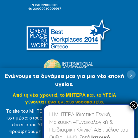
×
Ενώνουμε τις δυνάμεις μας για μια νέα εποχή
υγείας.
Από τη νέα χρονιά, το ΜΗΤΕΡΑ και το ΥΓΕΙΑ
γίνονται ένα ενιαίο νοσοκομείο.
Το site του ΜΗΤΕΡΑ βρίσκεται σε φάση ανανέωσης
Η ΜΗΤΕΡΑ Ιδιωτική Γενική,
και μέσα στους επόμενους μήνες θα ενσωματωθεί
Μαιευτική –Γυναικολογική &
στο site του ΥΓΕΙΑ (
www.hygeia.gr
), ώστε να σας
Παιδιατρική Κλινική Α.Ε., μέλος του
προσφέρουμε μια πιο ολοκληρωμένη και ενιαία
© 2007-2024 ΜΗΤΕΡΑ Α.Ε
Όροι Χρήσης
online εμπειρία.
Ομίλου HHG, ζητά
Ιατρικό,