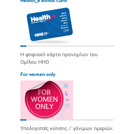
Health_e Bonus Card
Η ψηφιακή κάρτα προνομίων του
Ομίλου HHG
For women only
Υπολογιστές κύησης / γόνιμων ημερών.