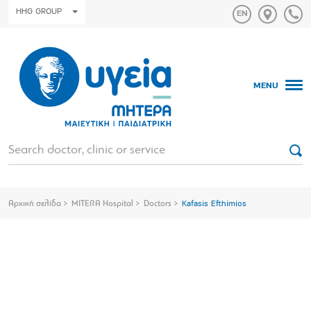
HHG GROUP
MENU
Αρχική σελίδα
MITERA Hospital
Doctors
Kafasis Efthimios