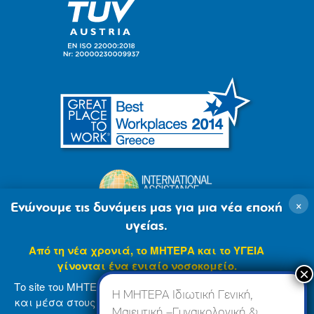
×
Ενώνουμε τις δυνάμεις μας για μια νέα εποχή
υγείας.
Από τη νέα χρονιά, το ΜΗΤΕΡΑ και το ΥΓΕΙΑ
γίνονται ένα ενιαίο νοσοκομείο.
Το site του ΜΗΤΕΡΑ βρίσκεται σε φάση ανανέωσης
Η ΜΗΤΕΡΑ Ιδιωτική Γενική,
και μέσα στους επόμενους μήνες θα ενσωματωθεί
Μαιευτική –Γυναικολογική &