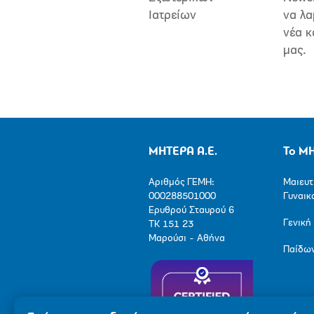
Ιατρείων
να λα
νέα κ
μας.
ΜΗΤΕΡΑ Α.Ε.
Το Μ
Αριθμός ΓΕΜΗ:
Μαιευτ
000288501000
Γυναικ
Ερυθρού Σταυρού 6
Γενική
ΤΚ 151 23
Μαρούσι - Αθήνα
Παίδω