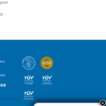
ιμων
ες
στο
ήστε
 69
×