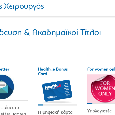
ός Χειρουργός
δευση & Ακαδημαϊκοί Τίτλοι
etter
Health_e Bonus
For women on
Card
φείτε στο
Υπολογιστές
Η ψηφιακή κάρτα
etter μας για