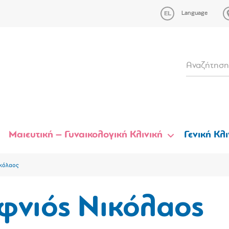
Language
Μαιευτική – Γυναικολογική Κλινική
Γενική Κλι
κόλαος
φνιός Νικόλαος