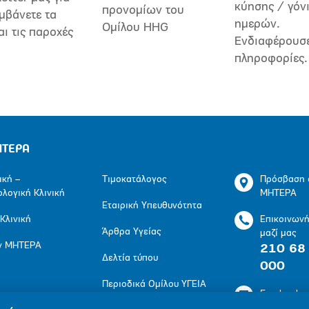
κύησης / γόν
προνομίων του
μβάνετε τα
ημερών.
Ομίλου HHG
αι τις παροχές
Ενδιαφέρουσ
πληροφορίες.
ΗΤΕΡΑ
ική –
Τιμοκατάλογος
Πρόσβαση 
ολογική Κλινική
ΜΗΤΕΡΑ
Εταιρική Υπευθυνότητα
 Κλινική
Επικοινων
Άρθρα Υγείας
μαζί μας
ν ΜΗΤΕΡΑ
210 68
Δελτία τύπου
000
Περιοδικά Ομίλου ΥΓΕΙΑ
Facebook