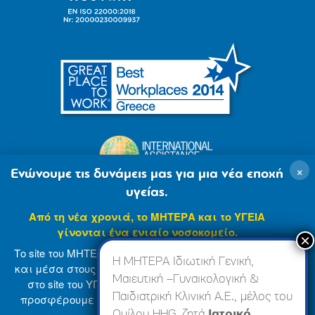
×
Ενώνουμε τις δυνάμεις μας για μια νέα εποχή
υγείας.
Από τη νέα χρονιά, το ΜΗΤΕΡΑ και το ΥΓΕΙΑ
γίνονται ένα ενιαίο νοσοκομείο.
Το site του ΜΗΤΕΡΑ βρίσκεται σε φάση ανανέωσης
Η ΜΗΤΕΡΑ Ιδιωτική Γενική,
και μέσα στους επόμενους μήνες θα ενσωματωθεί
Μαιευτική –Γυναικολογική &
στο site του ΥΓΕΙΑ (
www.hygeia.gr
), ώστε να σας
Παιδιατρική Κλινική Α.Ε., μέλος του
προσφέρουμε μια πιο ολοκληρωμένη και ενιαία
© 2007-2024 ΜΗΤΕΡΑ Α.Ε
Όροι Χρήσης
online εμπειρία.
Ομίλου HHG, ζητά
Ιατρικό,