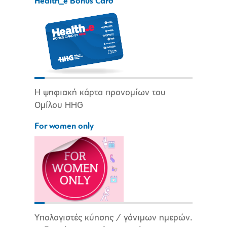
Health_e Bonus Card
Η ψηφιακή κάρτα προνομίων του
Ομίλου HHG
For women only
Υπολογιστές κύησης / γόνιμων ημερών.