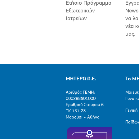
Ετήσιο Πρόγραμμα
Εγγρα
Εξωτερικών
Newsl
Ιατρείων
να λα
νέα κ
μας.
ΜΗΤΕΡΑ Α.Ε.
Το Μ
Αριθμός ΓΕΜΗ:
Μαιευτ
000288501000
Γυναικ
Ερυθρού Σταυρού 6
Γενική
ΤΚ 151 23
Μαρούσι - Αθήνα
Παίδω