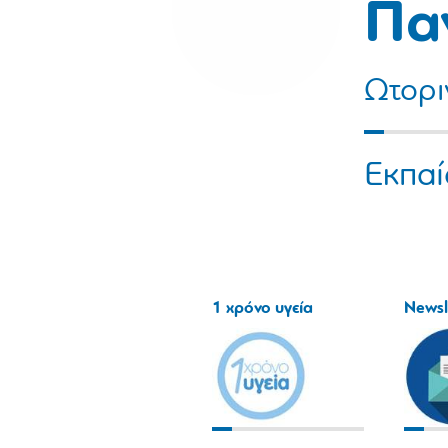
Πα
Ωτορι
Εκπαί
1 χρόνο υγεία
Newsl