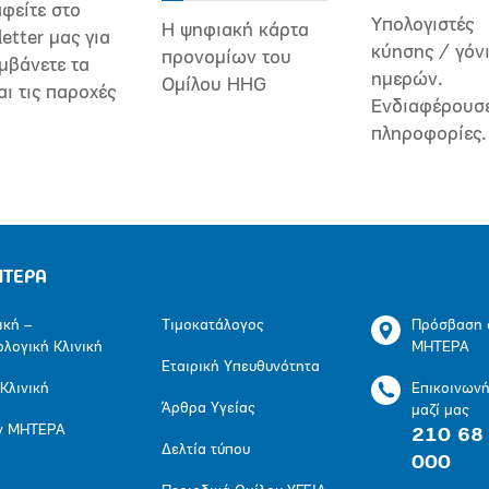
φείτε στο
Υπολογιστές
Η ψηφιακή κάρτα
etter μας για
κύησης / γόν
προνομίων του
μβάνετε τα
ημερών.
Ομίλου HHG
αι τις παροχές
Ενδιαφέρουσ
πληροφορίες.
ΗΤΕΡΑ
ική –
Τιμοκατάλογος
Πρόσβαση 
ολογική Κλινική
ΜΗΤΕΡΑ
Εταιρική Υπευθυνότητα
 Κλινική
Επικοινων
Άρθρα Υγείας
μαζί μας
ν ΜΗΤΕΡΑ
210 68
Δελτία τύπου
000