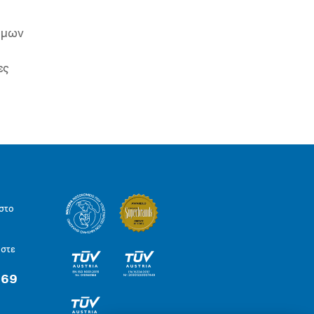
ιμων
ες
στο
ήστε
 69