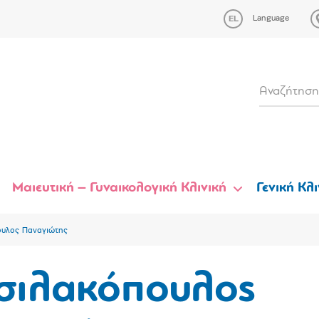
Language
Μαιευτική – Γυναικολογική Κλινική
Γενική Κλι
ουλος Παναγιώτης
σιλακόπουλος