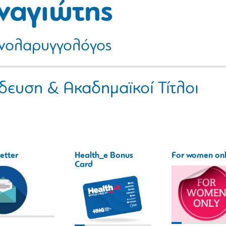
ναγιώτης
νολαρυγγολόγος
δευση & Ακαδημαϊκοί Τίτλοι
etter
Health_e Bonus
For women on
Card