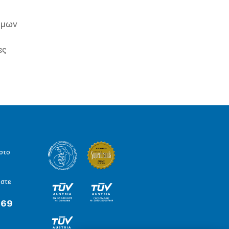
ιμων
ες
στο
ήστε
 69