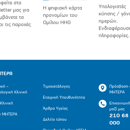
φείτε στο
Υπολογιστές
Η ψηφιακή κάρτα
etter μας για
κύησης / γόν
προνομίων του
μβάνετε τα
ημερών.
Ομίλου HHG
αι τις παροχές
Ενδιαφέρουσ
πληροφορίες.
ΗΤΕΡΑ
ική –
Τιμοκατάλογος
Πρόσβαση 
ολογική Κλινική
ΜΗΤΕΡΑ
Εταιρική Υπευθυνότητα
 Κλινική
Επικοινων
Άρθρα Υγείας
μαζί μας
ν ΜΗΤΕΡΑ
210 68
Δελτία τύπου
000