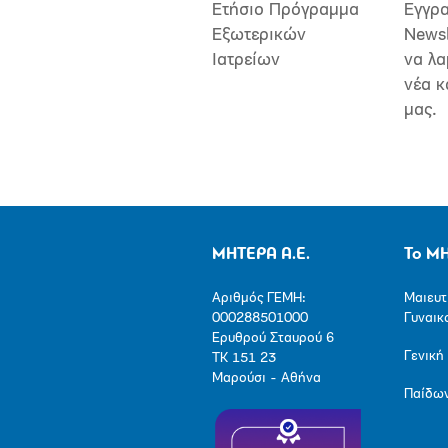
Ετήσιο Πρόγραμμα
Εγγρα
Εξωτερικών
Newsl
Ιατρείων
να λα
νέα κ
μας.
ΜΗΤΕΡΑ Α.Ε.
Το Μ
Αριθμός ΓΕΜΗ:
Μαιευτ
000288501000
Γυναικ
Ερυθρού Σταυρού 6
Γενική
ΤΚ 151 23
Μαρούσι - Αθήνα
Παίδω