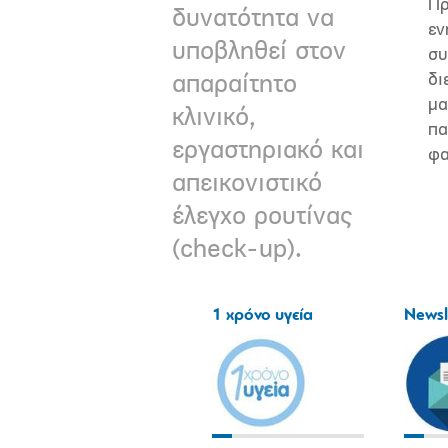
Πρ
δυνατότητα να
εν
υποβληθεί στον
συ
δι
απαραίτητο
μα
κλινικό,
πα
εργαστηριακό και
φα
απεικονιστικό
έλεγχο ρουτίνας
(check-up).
1 χρόνο υγεία
Newsl