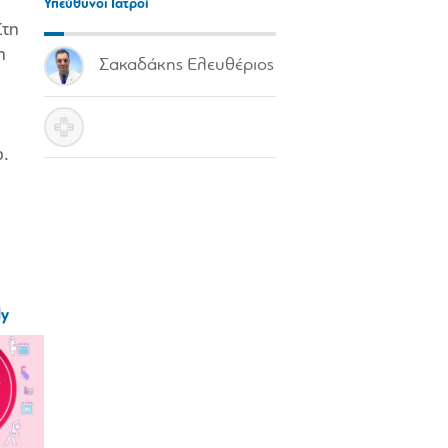
Υπεύθυνοι Ιατροί
Στη
η
Σακαδάκης Ελευθέριος
ο.
ly