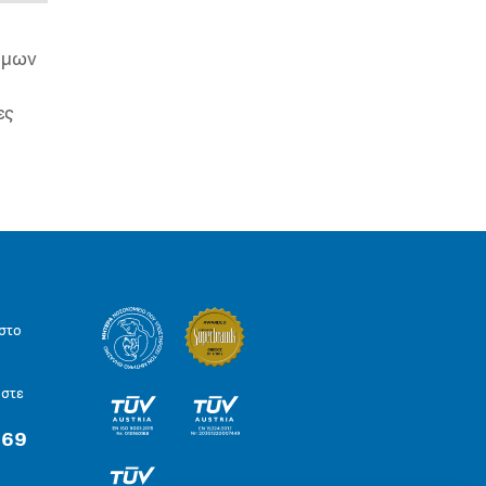
ιμων
ες
στο
ήστε
 69