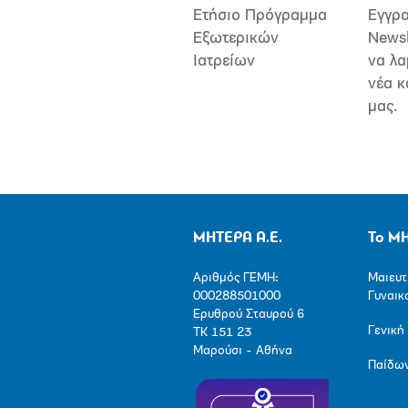
Ετήσιο Πρόγραμμα
Εγγρα
Εξωτερικών
Newsl
Ιατρείων
να λα
νέα κ
μας.
ΜΗΤΕΡΑ Α.Ε.
Το Μ
Αριθμός ΓΕΜΗ:
Μαιευτ
000288501000
Γυναικ
Ερυθρού Σταυρού 6
Γενική
ΤΚ 151 23
Μαρούσι - Αθήνα
Παίδω