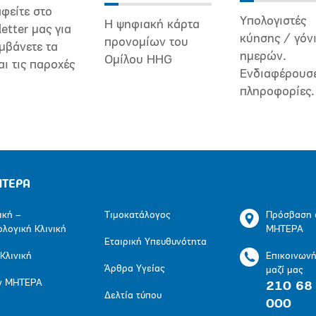
φείτε στο
Υπολογιστές
Η ψηφιακή κάρτα
etter μας για
κύησης / γόν
προνομίων του
μβάνετε τα
ημερών.
Ομίλου HHG
αι τις παροχές
Ενδιαφέρουσ
πληροφορίες.
ΗΤΕΡΑ
ική –
Τιμοκατάλογος
Πρόσβαση 
ολογική Κλινική
ΜΗΤΕΡΑ
Εταιρική Υπευθυνότητα
 Κλινική
Επικοινων
Άρθρα Υγείας
μαζί μας
ν ΜΗΤΕΡΑ
210 68
Δελτία τύπου
000