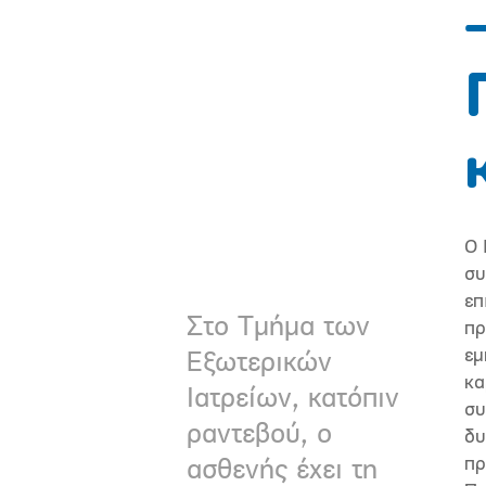
Ο 
συ
επ
Στο Τμήμα των
πρ
εμ
Εξωτερικών
κα
Ιατρείων, κατόπιν
συ
ραντεβού, ο
δυ
πρ
ασθενής έχει τη