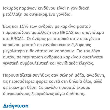
Ισχυρός παράγων κινδύνου είναι η γονιδιακή
µετάλλαξη σε συγκεκριµένα γονίδια.
Έως και 15% των ανδρών µε καρκίνο µαστού
παρουσιάζουν µετάλλαξη στο BRCA2 και σπανιότερα
στο BRCA1. Οι άνδρες µε ιστορικό στην οικογένεια
καρκίνου µαστού σε γυναίκα έχουν 2,5 φορές
µεγαλύτερη πιθανότητα να νοσήσουν. Για τον λόγο
αυτόν, σε περίπτωση ανδρικού καρκίνου συστήνεται
γενετική συµβουλευτική και γονιδιακός έλεγχος.
Παρουσιάζεται συνήθως σαν σκληρή µάζα, ανώδυνη,
τις περισσότερες φορές κοντά στη θηλαία άλω, αλλά
σε έκκεντρη θέση. Σε µεγάλο ποσοστό έχουµε
διογκωµένους λεµφαδένες λόγω διήθησης.
∆ιάγνωση