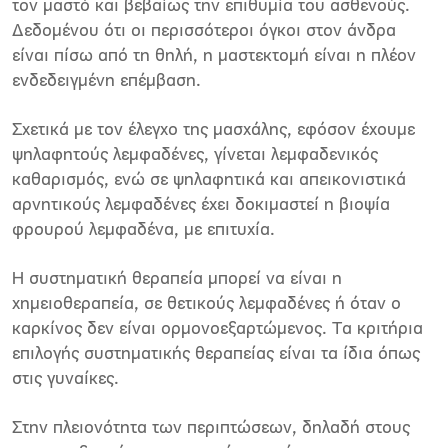
τον µαστό και βεβαίως την επιθυµία του ασθενούς.
∆εδοµένου ότι οι περισσότεροι όγκοι στον άνδρα
είναι πίσω από τη θηλή, η µαστεκτοµή είναι η πλέον
ενδεδειγµένη επέµβαση.
Σχετικά µε τον έλεγχο της µασχάλης, εφόσον έχουµε
ψηλαφητούς λεµφαδένες, γίνεται λεµφαδενικός
καθαρισµός, ενώ σε ψηλαφητικά και απεικονιστικά
αρνητικούς λεµφαδένες έχει δοκιµαστεί η βιοψία
φρουρού λεµφαδένα, µε επιτυχία.
Η συστηµατική θεραπεία µπορεί να είναι η
χηµειοθεραπεία, σε θετικούς λεµφαδένες ή όταν ο
καρκίνος δεν είναι ορµονοεξαρτώµενος. Τα κριτήρια
επιλογής συστηµατικής θεραπείας είναι τα ίδια όπως
στις γυναίκες.
Στην πλειονότητα των περιπτώσεων, δηλαδή στους