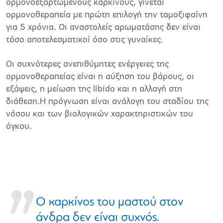
ορµονοεξαρτώµενους καρκίνους, γίνεται
ορµονοθεραπεία µε πρώτη επιλογή την ταµοξιφαίνη
για 5 χρόνια. Οι αναστολείς αρωµατάσης δεν είναι
τόσο αποτελεσµατικοί όσο στις γυναίκες.
Οι συχνότερες ανεπιθύµητες ενέργειες της
ορµονοθεραπείας είναι η αύξηση του βάρους, οι
εξάψεις, η µείωση της libido και η αλλαγή στη
διάθεση.Η πρόγνωση είναι ανάλογη του σταδίου της
νόσου και των βιολογικών χαρακτηριστικών του
όγκου.
O καρκίνος του µαστού στον
άνδρα δεν είναι συχνός.