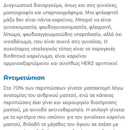
∆ιαγνωστικά διενεργούµε, όπως και στις γυναίκες,
µαστογραφία και υπερηχογράφηµα. Μια ψηλαφητή
µάζα δεν είναι πάντα καρκίνος. Μπορεί να είναι
γυναικοµαστία, ψευδογυναικοµαστία, φλεγµονή,
λίπωµα, ψευδοαγγειωµατώδης υπερπλασία, αλλά όχι
ινοαδένωµα, που είναι συχνό στις γυναίκες. Ο
συχνότερος ιστολογικός τύπος είναι το πορογενές
διηθητικό καρκίνωµα, είναι καρκίνοι
ορµονοεξαρτώµενοι και συνήθως HER2 αρνητικοί.
Αντιµετώπιση
Στο 70% των περιπτώσεων γίνεται µαστεκτοµή λόγω
ανατοµίας του ανδρικού µαστού, ενώ σε κάποιες
περιπτώσεις έχει γίνει και χειρουργείο διατήρησης
µαστού, µε συνοδό ακτινοθεραπεία. Η επιλογή γίνεται
µε τα κριτήρια που ισχύουν για τον γυναίκειο καρκίνο
µαστού, δηλαδή το µέγεθος του όγκου σε σχέση µε