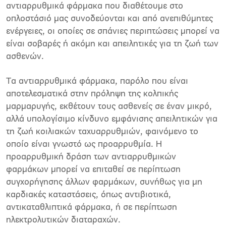
αντιαρρυθµικά φάρµακα που διαθέτουµε στο
οπλοστάσιό µας συνοδεύονται και από ανεπιθύµητες
ενέργειες, οι οποίες σε σπάνιες περιπτώσεις µπορεί να
είναι σοβαρές ή ακόµη και απειλητικές για τη ζωή των
ασθενών.
Τα αντιαρρυθµικά φάρµακα, παρόλο που είναι
αποτελεσµατικά στην πρόληψη της κολπικής
µαρµαρυγής, εκθέτουν τους ασθενείς σε έναν µικρό,
αλλά υπολογίσιµο κίνδυνο εµφάνισης απειλητικών για
τη ζωή κοιλιακών ταχυαρρυθµιών, φαινόµενο το
οποίο είναι γνωστό ως προαρρυθµία. Η
προαρρυθµική δράση των αντιαρρυθµικών
φαρµάκων µπορεί να επιταθεί σε περίπτωση
συγχορήγησης άλλων φαρµάκων, συνήθως για µη
καρδιακές καταστάσεις, όπως αντιβιοτικά,
αντικαταθλιπτικά φάρµακα, ή σε περίπτωση
ηλεκτρολυτικών διαταραχών.