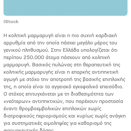
iStock
Η κολπική µαρµαρυγή είναι η πιο συχνή καρδιακή
αρρυθµία από την οποία πάσχει µεγάλο µέρος του
γενικού πληθυσµού. Στην Ελλάδα υπολογίζεται ότι
περίπου 250.000 άτοµα πάσχουν από κολπική
µαρµαρυγή. Βασικός πυλώνας στη θεραπευτική της
κολπικής µαρµαρυγής είναι η επαρκής αντιπηκτική
αγωγή µε στόχο την αποτροπή της βασικής επιπλοκής
της, η οποία είναι το αγγειακό εγκεφαλικό επεισόδιο.
Ο στόχος επιτυγχάνεται µε τη διαθεσιµότητα των
«νεότερων» αντιπηκτικών, που παρέχουν προστασία
έναντι θροµβοεµβολικών επιπλοκών χωρίς
διατροφικούς περιορισµούς και κυρίως χωρίς ανάγκη
για συστηµατικές αιµοληψίες για καθορισµό της
φαρµακευτικής δόσης.