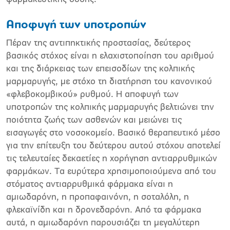
Αποφυγή των υποτροπών
Πέραν της αντιπηκτικής προστασίας, δεύτερος
βασικός στόχος είναι η ελαχιστοποίηση του αριθµού
και της διάρκειας των επεισοδίων της κολπικής
µαρµαρυγής, µε στόχο τη διατήρηση του κανονικού
«φλεβοκοµβικού» ρυθµού. Η αποφυγή των
υποτροπών της κολπικής µαρµαρυγής βελτιώνει την
ποιότητα ζωής των ασθενών και µειώνει τις
εισαγωγές στο νοσοκοµείο. Βασικό θεραπευτικό µέσο
για την επίτευξη του δεύτερου αυτού στόχου αποτελεί
τις τελευταίες δεκαετίες η χορήγηση αντιαρρυθµικών
φαρµάκων. Τα ευρύτερα χρησιµοποιούµενα από του
στόµατος αντιαρρυθµικά φάρµακα είναι η
αµιωδαρόνη, η προπαφαινόνη, η σοταλόλη, η
φλεκαϊνίδη και η δρονεδαρόνη. Από τα φάρµακα
αυτά, η αµιωδαρόνη παρουσιάζει τη µεγαλύτερη