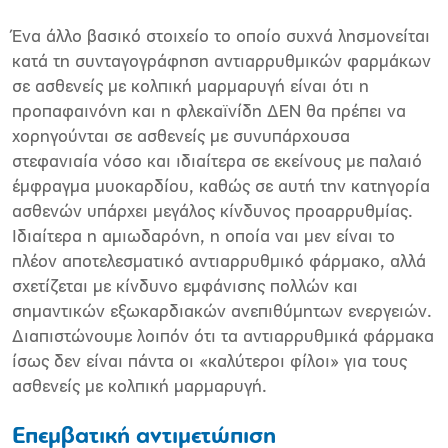
Ένα άλλο βασικό στοιχείο το οποίο συχνά λησµονείται
κατά τη συνταγογράφηση αντιαρρυθµικών φαρµάκων
σε ασθενείς µε κολπική µαρµαρυγή είναι ότι η
προπαφαινόνη και η φλεκαϊνίδη ∆ΕΝ θα πρέπει να
χορηγούνται σε ασθενείς µε συνυπάρχουσα
στεφανιαία νόσο και ιδιαίτερα σε εκείνους µε παλαιό
έµφραγµα µυοκαρδίου, καθώς σε αυτή την κατηγορία
ασθενών υπάρχει µεγάλος κίνδυνος προαρρυθµίας.
Ιδιαίτερα η αµιωδαρόνη, η οποία ναι µεν είναι το
πλέον αποτελεσµατικό αντιαρρυθµικό φάρµακο, αλλά
σχετίζεται µε κίνδυνο εµφάνισης πολλών και
σηµαντικών εξωκαρδιακών ανεπιθύµητων ενεργειών.
∆ιαπιστώνουµε λοιπόν ότι τα αντιαρρυθµικά φάρµακα
ίσως δεν είναι πάντα οι «καλύτεροι φίλοι» για τους
ασθενείς µε κολπική µαρµαρυγή.
Επεµβατική αντιµετώπιση