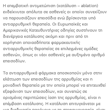
Η επεµβατική αντιµετώπιση (κατάλυση – ablation)
ενδείκνυται απόλυτα σε ασθενείς οι οποίοι συνεχίζουν
να παρουσιάζουν επεισόδια ενώ βρίσκονται υπό
αντιαρρυθµική θεραπεία. Οι Ευρωπαϊκές και
Αµερικανικές Κατευθυντήριες οδηγίες συστήνουν τη
διενέργεια κατάλυσης ακόµη και πριν από τη
χορήγηση οποιασδήποτε φαρµακευτικής
αντιαρρυθµικής θεραπείας σε επιλεγµένες οµάδες
ασθενών, όπως οι νέοι ασθενείς µε αυξηµένο αριθµό
επεισοδίων.
Τα αντιαρρυθµικά φάρµακα αποσκοπούν µόνο στην
ελάττωση των επεισοδίων της αρρυθµίας και η
µοναδική θεραπεία µε την οποία µπορεί να επιτευχθεί
εξαφάνιση των επεισοδίων, και συνεπώς σε
ορισµένες περιπτώσεις ίαση της αρρυθµίας, είναι η
επέµβαση κατάλυσης. Η κατάλυση επιτυγχάνεται µε