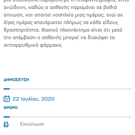
µια διαδικασία παρόµοια µε τη στεφανιογραφία, είναι
ανώδυνη, καθώς ο ασθενής παραµένει σε βαθιά
ύπνωση, και απαιτεί νοσηλεία µιας ηµέρας, ενώ σε
λίγες ηµέρες επανέρχεται πλήρως σε κάθε είδους
δραστηριότητα. Βασικό πλεονέκτηµα είναι ότι µετά
την επέµβαση ο ασθενής µπορεί να διακόψει τα
αντιαρρυθµικά φάρµακα.
ΔΗΜΟΣΙΕΥΣΗ
22 Ιουλίου, 2020
ΑΡΘΡΟ
Εκτύπωση