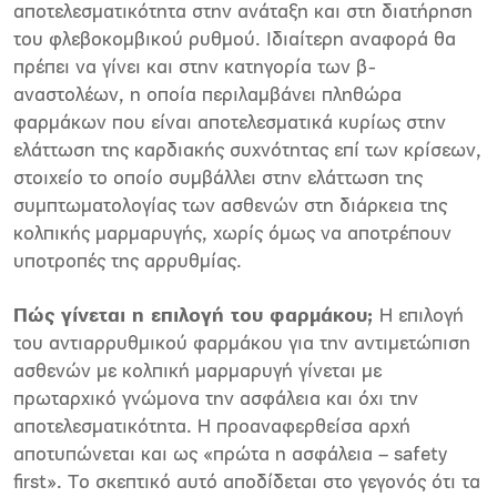
αποτελεσµατικότητα στην ανάταξη και στη διατήρηση
του φλεβοκοµβικού ρυθµού. Ιδιαίτερη αναφορά θα
πρέπει να γίνει και στην κατηγορία των β-
αναστολέων, η οποία περιλαµβάνει πληθώρα
φαρµάκων που είναι αποτελεσµατικά κυρίως στην
ελάττωση της καρδιακής συχνότητας επί των κρίσεων,
στοιχείο το οποίο συµβάλλει στην ελάττωση της
συµπτωµατολογίας των ασθενών στη διάρκεια της
κολπικής µαρµαρυγής, χωρίς όµως να αποτρέπουν
υποτροπές της αρρυθµίας.
Πώς γίνεται η επιλογή του φαρµάκου;
Η επιλογή
του αντιαρρυθµικού φαρµάκου για την αντιµετώπιση
ασθενών µε κολπική µαρµαρυγή γίνεται µε
πρωταρχικό γνώµονα την ασφάλεια και όχι την
αποτελεσµατικότητα. Η προαναφερθείσα αρχή
αποτυπώνεται και ως «πρώτα η ασφάλεια – safety
first». Το σκεπτικό αυτό αποδίδεται στο γεγονός ότι τα