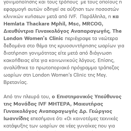
γονιμοποίησης και τους τρόπους με τους οποίους η
εφαρμογή αυτών οδηγεί σε αύξηση των ποσοστών
κλινικών κυήσεων μετά από IVF. Παράλληλα, η
κα
Hemlata Thackare Mphil, Msc, MRCOG,
Διευθύντρια Γυναικολόγος Αναπαραγωγής, The
London Women’s Clinic
περιέγραψε τα νεώτερα
δεδομένα στο θέμα της κρυοσυντήρησης ωαρίων για
διατήρηση γονιμότητας είτε μετά από διάγνωση
κακοήθειας είτε για κοινωνικούς λόγους. Επίσης,
αναλύθηκε το πρωτοποριακό πρόγραμμα τράπεζας
ωαρίων στη London Women’s Clinic της Μεγ.
Βρετανίας.
Από την πλευρά του,
ο Επιστημονικός Υπεύθυνος
της Μονάδας IVF ΜΗΤΕΡΑ, Μαιευτήρας
Γυναικολόγος Αναπαραγωγής Δρ. Γεώργιος
Ιωαννίδης
επεσήμανε ότι «Οι καινοτόμες τεχνικές
κατάψυξης των ωαρίων σε νέες γυναίκες που για