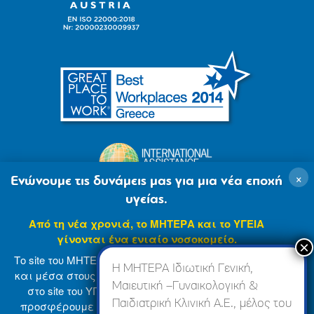
×
Ενώνουμε τις δυνάμεις μας για μια νέα εποχή
υγείας.
Από τη νέα χρονιά, το ΜΗΤΕΡΑ και το ΥΓΕΙΑ
γίνονται ένα ενιαίο νοσοκομείο.
Το site του ΜΗΤΕΡΑ βρίσκεται σε φάση ανανέωσης
Η ΜΗΤΕΡΑ Ιδιωτική Γενική,
και μέσα στους επόμενους μήνες θα ενσωματωθεί
Μαιευτική –Γυναικολογική &
στο site του ΥΓΕΙΑ (
www.hygeia.gr
), ώστε να σας
Παιδιατρική Κλινική Α.Ε., μέλος του
προσφέρουμε μια πιο ολοκληρωμένη και ενιαία
© 2007-2024 ΜΗΤΕΡΑ Α.Ε
Όροι Χρήσης