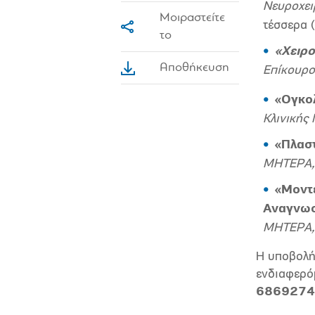
Νευροχει
Μοιραστείτε
τέσσερα 
το
«Χειρ
Αποθήκευση
Επίκουρο
«Ογκο
Κλινικής
«Πλαστ
ΜΗΤΕΡΑ, 
«Μοντέ
Αναγνω
ΜΗΤΕΡΑ
H υποβολή 
ενδιαφερό
6869274