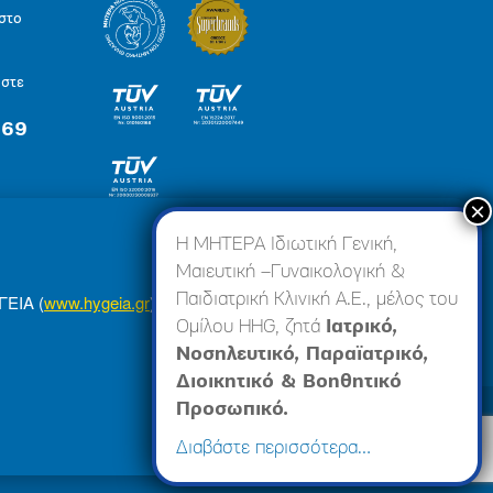
στο
ήστε
 69
×
Η ΜΗΤΕΡΑ Ιδιωτική Γενική,
Μαιευτική –Γυναικολογική &
Παιδιατρική Κλινική Α.Ε., μέλος του
ΓΕΙΑ (
www.hygeia.gr
), ώστε να σας προσφέρουμε
Ομίλου HHG, ζητά
Ιατρικό,
Νοσηλευτικό, Παραϊατρικό,
Διοικητικό & Βοηθητικό
Προσωπικό.
πορρήτου
Made by minoanDesign
Διαβάστε περισσότερα…