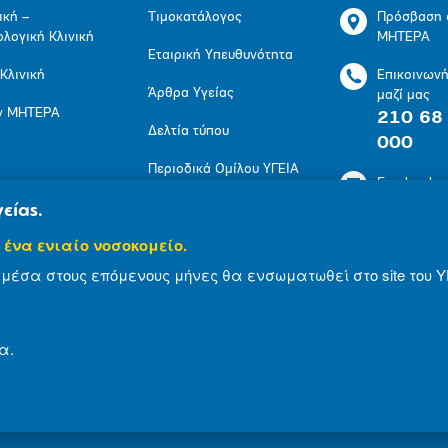
ική –
Τιμοκατάλογος
Πρόσβαση 
ολογική Κλινική
ΜΗΤΕΡΑ
Εταιρική Υπευθυνότητα
 Κλινική
Επικοινων
Άρθρα Υγείας
μαζί μας
ν ΜΗΤΕΡΑ
210 68
Δελτία τύπου
000
Περιοδικά Ομίλου ΥΓΕΙΑ
Facebook
Πολιτική Προστασίας
είας.
LinkedIn
Προσωπικών
 ένα ενιαίο νοσοκομείο.
Δεδομένων
Youtube
μέσα στους επόμενους μήνες θα ενσωματωθεί στο site του Υ
Πολιτική Cookies
Instagram
α.
© 2007-2024 ΜΗΤΕΡΑ Α.Ε
Όροι Χρήσης
Δήλωση Α