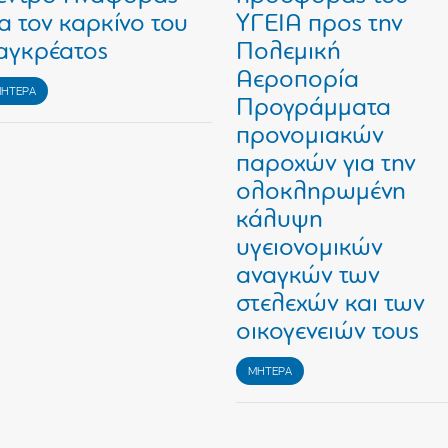
ια τον καρκίνο του
ΥΓΕΙΑ προς την
αγκρέατος
Πολεμική
Αεροπορία
ΗΤΕΡΑ
Προγράμματα
προνομιακών
παροχών για την
ολοκληρωμένη
κάλυψη
υγειονομικών
αναγκών των
στελεχών και των
οικογενειών τους
ΜΗΤΕΡΑ