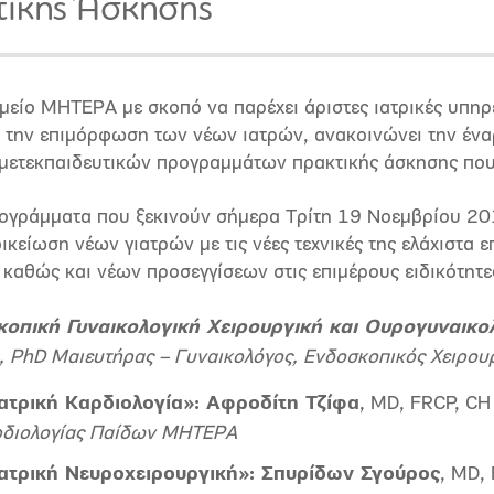
ικής Άσκησης
είο ΜΗΤΕΡΑ με σκοπό να παρέχει άριστες ιατρικές υπηρε
 την επιμόρφωση των νέων ιατρών, ανακοινώνει την έναρ
 μετεκπαιδευτικών προγραμμάτων πρακτικής άσκησης που 
ρογράμματα που ξεκινούν σήμερα Τρίτη 19 Νοεμβρίου 20
οικείωση νέων γιατρών με τις νέες τεχνικές της ελάχιστα 
, καθώς και νέων προσεγγίσεων στις επιμέρους ειδικότητε
οπική Γυναικολογική Χειρουργική και Ουρογυναικο
, PhD
Mαιευτήρας – Γυναικολόγος, Ενδοσκοπικός Χειρου
ατρική Καρδιολογία»:
Αφροδίτη Τζίφα
, MD, FRCP, C
ρδιολογίας Παίδων ΜΗΤΕΡΑ
ατρική Νευροχειρουργική»:
Σπυρίδων Σγούρος
, MD,