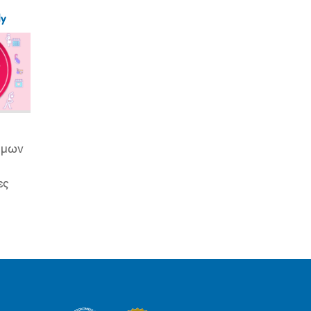
ly
ιμων
ες