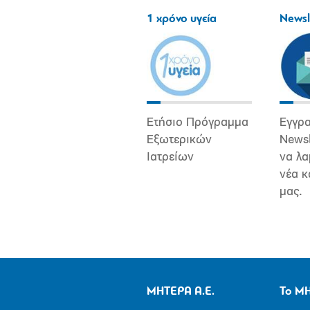
1 χρόνο υγεία
Newsl
Ετήσιο Πρόγραμμα
Εγγρα
Εξωτερικών
Newsl
Ιατρείων
να λα
νέα κ
μας.
ΜΗΤΕΡΑ Α.Ε.
Το Μ