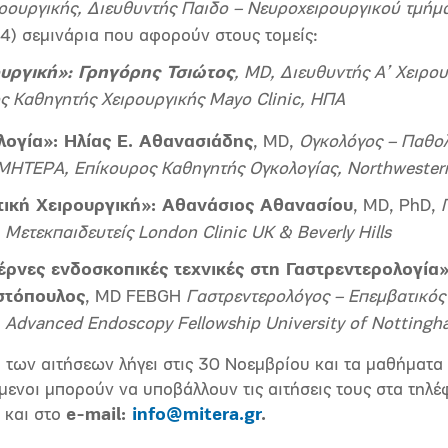
ρουργικής, Διευθυντής Παιδο – Νευροχειρουργικού τμή
(4) σεμινάρια που αφορούν στους τομείς:
ουργική»:
Γρηγόρης Τσιώτος
, MD,
Διευθυντής Α’ Χειρο
ς Καθηγητής Χειρουργικής Mayo Clinic, ΗΠΑ
λογία»:
Ηλίας Ε. Αθανασιάδης
, MD,
Ογκολόγος – Παθολ
 ΜΗΤΕΡΑ, Επίκουρος Καθηγητής Ογκολογίας, Northwestern
ική Χειρουργική»:
Αθανάσιος Αθανασίου
, MD, PhD,
Μετεκπαιδευτείς London Clinic UK & Beverly Hills
ρνες ενδοσκοπικές τεχνικές στη Γαστρεντερολογία
στόπουλος
, MD FEBGH
Γαστρεντερολόγος – Επεμβατικός
,
Advanced
Endoscopy
Fellowship
University
of
Nottingh
των αιτήσεων λήγει στις 30 Νοεμβρίου και τα μαθήματα θ
μενοι μπορούν να υποβάλλουν τις αιτήσεις τους στα τηλ
και στο
e-mail:
info@mitera.gr
.