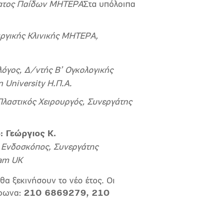
ματος Παίδων ΜΗΤΕΡ
A
Στα υπόλοιπα
υργικής Κλινικής ΜΗΤΕΡΑ,
όγος, Δ/ντής Β’ Ογκολογικής
 University Η.Π.Α.
Πλαστικός Χειρουργός, Συνεργάτης
»
: Γεώργιος Κ.
 Ενδοσκόπος, Συνεργάτης
am
UK
α ξεκινήσουν το νέο έτος. Οι
έφωνα:
210 6869279, 210