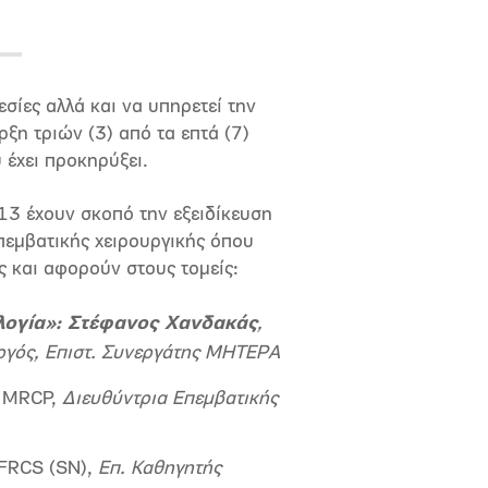
σίες αλλά και να υπηρετεί την
ξη τριών (3) από τα επτά (7)
έχει προκηρύξει.
13 έχουν σκοπό την εξειδίκευση
επεμβατικής χειρουργικής όπου
ς και αφορούν στους τομείς:
λογία»:
Στέφανος Χανδακάς
,
ργός, Επιστ. Συνεργάτης ΜΗΤΕΡΑ
H MRCP,
Διευθύντρια Επεμβατικής
 FRCS (SN),
Επ. Καθηγητής