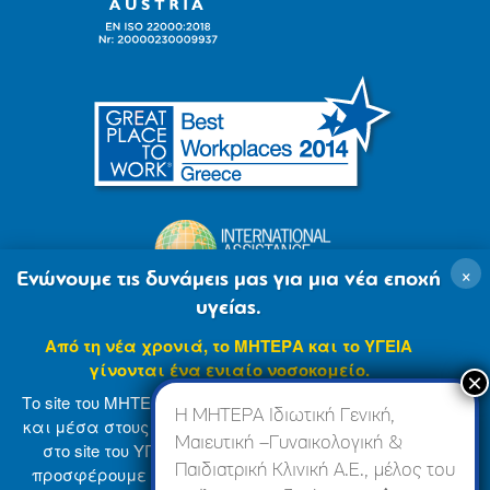
×
Ενώνουμε τις δυνάμεις μας για μια νέα εποχή
υγείας.
Από τη νέα χρονιά, το ΜΗΤΕΡΑ και το ΥΓΕΙΑ
γίνονται ένα ενιαίο νοσοκομείο.
Το site του ΜΗΤΕΡΑ βρίσκεται σε φάση ανανέωσης
Η ΜΗΤΕΡΑ Ιδιωτική Γενική,
και μέσα στους επόμενους μήνες θα ενσωματωθεί
Μαιευτική –Γυναικολογική &
στο site του ΥΓΕΙΑ (
www.hygeia.gr
), ώστε να σας
Παιδιατρική Κλινική Α.Ε., μέλος του
προσφέρουμε μια πιο ολοκληρωμένη και ενιαία
© 2007-2024 ΜΗΤΕΡΑ Α.Ε
Όροι Χρήσης