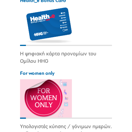
Health_e Bonus Card
Η ψηφιακή κάρτα προνομίων του
Ομίλου HHG
For women only
Υπολογιστές κύησης / γόνιμων ημερών.