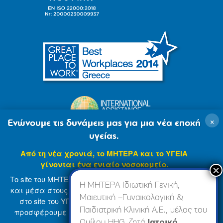
×
Ενώνουμε τις δυνάμεις μας για μια νέα εποχή
υγείας.
Από τη νέα χρονιά, το ΜΗΤΕΡΑ και το ΥΓΕΙΑ
γίνονται ένα ενιαίο νοσοκομείο.
Το site του ΜΗΤΕΡΑ βρίσκεται σε φάση ανανέωσης
Η ΜΗΤΕΡΑ Ιδιωτική Γενική,
και μέσα στους επόμενους μήνες θα ενσωματωθεί
Μαιευτική –Γυναικολογική &
στο site του ΥΓΕΙΑ (
www.hygeia.gr
), ώστε να σας
Παιδιατρική Κλινική Α.Ε., μέλος του
προσφέρουμε μια πιο ολοκληρωμένη και ενιαία
© 2007-2024 ΜΗΤΕΡΑ Α.Ε
Όροι Χρήσης
online εμπειρία.
Ομίλου HHG, ζητά
Ιατρικό,