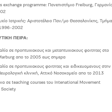
s exchange programme: Πανεπιστήμιο Freiburg, Γερμανί
002
υχίο Ιατρικής: Αριστοτέλειο Παν/μο Θεσσαλονίκης, Τμήμ
 1996-2002
ΤΙΚΗ ΠΕΙΡΑ:
αλία σε προπτυχιακους και μεταπτυχιακους φοιτητες στο
arburg απο το 2005 εως σημερα
λία σε προπτυχιακους φοιτητες και ειδικευομενους στην 
ευρολογική κλινική, Αττικό Νοσοκομείο απο το 2013
ρια σε teaching courses του Intenational Movement
 Society