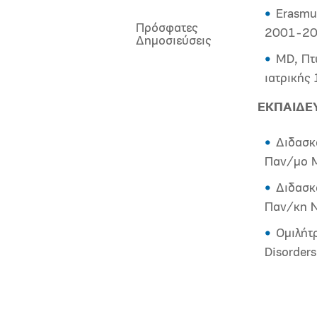
Erasmu
Πρόσφατες
2001-2
Δημοσιεύσεις
MD, Πτ
ιατρικής
ΕΚΠΑΙΔΕΥ
Διδασκ
Παν/μο M
Διδασκα
Παν/κη Ν
Ομιλήτ
Disorders