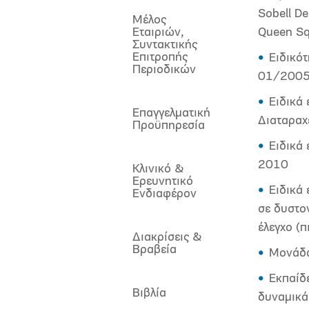
Sobell D
Μέλος
Εταιριών,
Queen S
Συντακτικής
Επιτροπής
Ειδικότ
Περιοδικών
01/200
Ειδικά 
Επαγγελματική
Διαταρα
Προϋπηρεσία
Ειδικά
2010
Κλινικό &
Ερευνητικό
Ειδικά 
Ενδιαφέρον
σε δυστο
έλεγχο (
Διακρίσεις &
Βραβεία
Μονάδα
Εκπαίδ
Βιβλία
δυναμικ