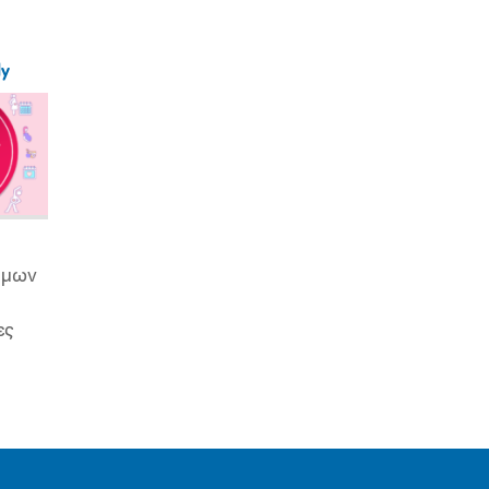
ly
ιμων
ες