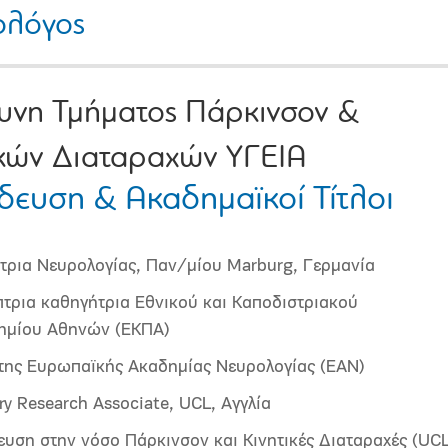
ολόγος
υνη Τμήματος Πάρκινσον &
ικών Διαταραχών ΥΓΕΙΑ
δευση & Ακαδημαϊκοί Τίτλοι
τρια Νευρολογίας, ​Παν/μίου Marburg, Γερμανία​
πτρια καθηγήτρια Εθνικού και Καποδιστριακού
ημίου Αθηνών (ΕΚΠΑ)
 της Ευρωπαϊκής Ακαδημίας Νευρολογίας (ΕΑΝ)
y Research Associate, UCL, Αγγλία
ευση στην νόσο Πάρκινσον και Κινητικές Διαταραχές (UCL