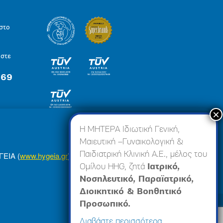
στο
ήστε
 69
×
Η ΜΗΤΕΡΑ Ιδιωτική Γενική,
Μαιευτική –Γυναικολογική &
Παιδιατρική Κλινική Α.Ε., μέλος του
ΓΕΙΑ (
www.hygeia.gr
), ώστε να σας προσφέρουμε
Ομίλου HHG, ζητά
Ιατρικό,
Νοσηλευτικό, Παραϊατρικό,
Διοικητικό & Βοηθητικό
Προσωπικό.
πορρήτου
Made by minoanDesign
Διαβάστε περισσότερα…