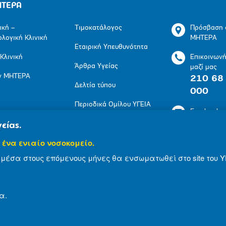
ΗΤΕΡΑ
ική –
Τιμοκατάλογος
Πρόσβαση 
ολογική Κλινική
ΜΗΤΕΡΑ
Εταιρική Υπευθυνότητα
 Κλινική
Επικοινων
Άρθρα Υγείας
μαζί μας
ν ΜΗΤΕΡΑ
210 68
Δελτία τύπου
000
Περιοδικά Ομίλου ΥΓΕΙΑ
Facebook
Πολιτική Προστασίας
είας.
LinkedIn
Προσωπικών
 ένα ενιαίο νοσοκομείο.
Δεδομένων
Youtube
μέσα στους επόμενους μήνες θα ενσωματωθεί στο site του Υ
Πολιτική Cookies
Instagram
α.
© 2007-2024 ΜΗΤΕΡΑ Α.Ε
Όροι Χρήσης
Δήλωση Α