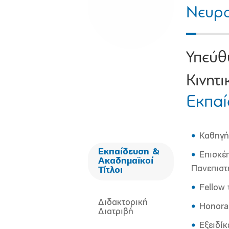
Νευρ
Υπεύθ
Κινητ
Εκπαί
Καθηγή
Εκπαίδευση &
Επισκέ
Ακαδημαϊκοί
Πανεπιστ
Τίτλοι
Fellow
Διδακτορική
Honorar
Διατριβή
Eξειδίκ