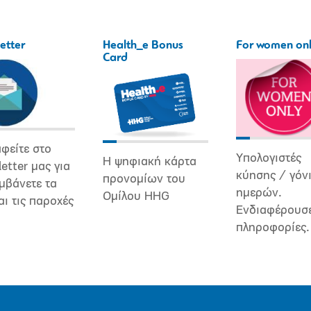
etter
Health_e Bonus
For women on
Card
φείτε στο
Υπολογιστές
Η ψηφιακή κάρτα
etter μας για
κύησης / γόν
προνομίων του
μβάνετε τα
ημερών.
Ομίλου HHG
αι τις παροχές
Ενδιαφέρουσ
πληροφορίες.