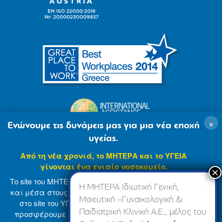
×
Ενώνουμε τις δυνάμεις μας για μια νέα εποχή
υγείας.
Από τη νέα χρονιά, το ΜΗΤΕΡΑ και το ΥΓΕΙΑ
γίνονται ένα ενιαίο νοσοκομείο.
Το site του ΜΗΤΕΡΑ βρίσκεται σε φάση ανανέωσης
Η ΜΗΤΕΡΑ Ιδιωτική Γενική,
και μέσα στους επόμενους μήνες θα ενσωματωθεί
Μαιευτική –Γυναικολογική &
στο site του ΥΓΕΙΑ (
www.hygeia.gr
), ώστε να σας
Παιδιατρική Κλινική Α.Ε., μέλος του
προσφέρουμε μια πιο ολοκληρωμένη και ενιαία
© 2007-2024 ΜΗΤΕΡΑ Α.Ε
Όροι Χρήσης