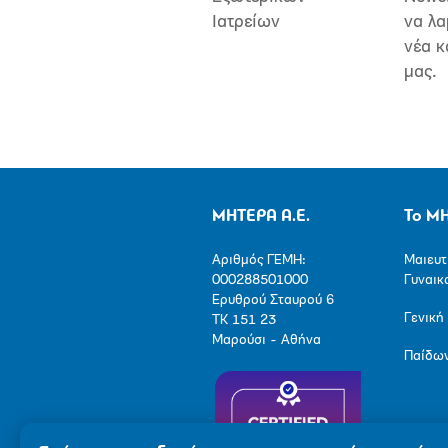
Ιατρείων
να λα
νέα κ
μας.
ΜΗΤΕΡΑ Α.Ε.
Το Μ
Αριθμός ΓΕΜΗ:
Μαιευτ
000288501000
Γυναικ
Ερυθρού Σταυρού 6
Γενική
ΤΚ 151 23
Μαρούσι - Αθήνα
Παίδω