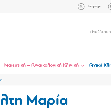
Language
Μαιευτική – Γυναικολογική Κλινική
Γενική Κλι
ία
λτη Μαρία