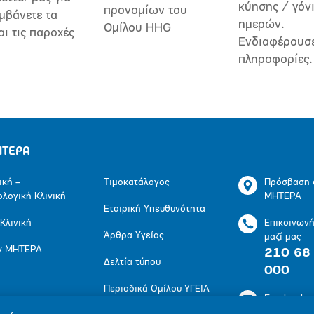
κύησης / γόν
προνομίων του
μβάνετε τα
ημερών.
Ομίλου HHG
αι τις παροχές
Ενδιαφέρουσ
πληροφορίες.
ΗΤΕΡΑ
ική –
Τιμοκατάλογος
Πρόσβαση 
ολογική Κλινική
ΜΗΤΕΡΑ
Εταιρική Υπευθυνότητα
 Κλινική
Επικοινων
Άρθρα Υγείας
μαζί μας
ν ΜΗΤΕΡΑ
210 68
Δελτία τύπου
000
Περιοδικά Ομίλου ΥΓΕΙΑ
Facebook