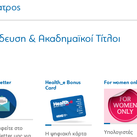
ατρος
δευση & Ακαδημαϊκοί Τίτλοι
etter
Health_e Bonus
For women on
Card
φείτε στο
Υπολογιστές
Η ψηφιακή κάρτα
etter μας για