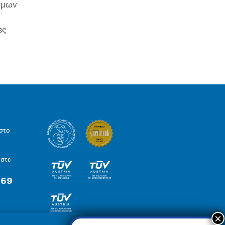
ιμων
ες
στο
ήστε
 69
×