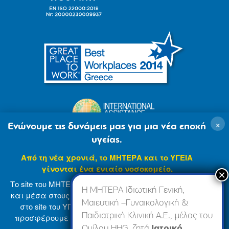
×
Ενώνουμε τις δυνάμεις μας για μια νέα εποχή
υγείας.
Από τη νέα χρονιά, το ΜΗΤΕΡΑ και το ΥΓΕΙΑ
γίνονται ένα ενιαίο νοσοκομείο.
Το site του ΜΗΤΕΡΑ βρίσκεται σε φάση ανανέωσης
Η ΜΗΤΕΡΑ Ιδιωτική Γενική,
και μέσα στους επόμενους μήνες θα ενσωματωθεί
Μαιευτική –Γυναικολογική &
στο site του ΥΓΕΙΑ (
www.hygeia.gr
), ώστε να σας
Παιδιατρική Κλινική Α.Ε., μέλος του
προσφέρουμε μια πιο ολοκληρωμένη και ενιαία
© 2007-2024 ΜΗΤΕΡΑ Α.Ε
Όροι Χρήσης
online εμπειρία.
Ομίλου HHG, ζητά
Ιατρικό,