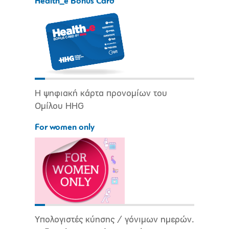
Health_e Bonus Card
Η ψηφιακή κάρτα προνομίων του
Ομίλου HHG
For women only
Υπολογιστές κύησης / γόνιμων ημερών.