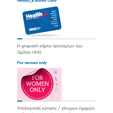
Health_e Bonus Card
Η ψηφιακή κάρτα προνομίων του
Ομίλου HHG
For women only
Υπολογιστές κύησης / γόνιμων ημερών.