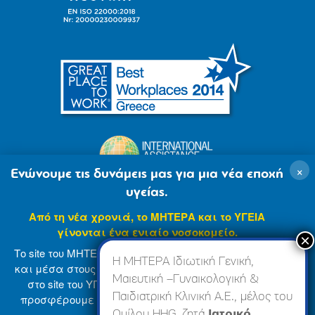
×
Ενώνουμε τις δυνάμεις μας για μια νέα εποχή
υγείας.
Από τη νέα χρονιά, το ΜΗΤΕΡΑ και το ΥΓΕΙΑ
γίνονται ένα ενιαίο νοσοκομείο.
Το site του ΜΗΤΕΡΑ βρίσκεται σε φάση ανανέωσης
Η ΜΗΤΕΡΑ Ιδιωτική Γενική,
και μέσα στους επόμενους μήνες θα ενσωματωθεί
Μαιευτική –Γυναικολογική &
στο site του ΥΓΕΙΑ (
www.hygeia.gr
), ώστε να σας
Παιδιατρική Κλινική Α.Ε., μέλος του
προσφέρουμε μια πιο ολοκληρωμένη και ενιαία
© 2007-2024 ΜΗΤΕΡΑ Α.Ε
Όροι Χρήσης
online εμπειρία.
Ομίλου HHG, ζητά
Ιατρικό,