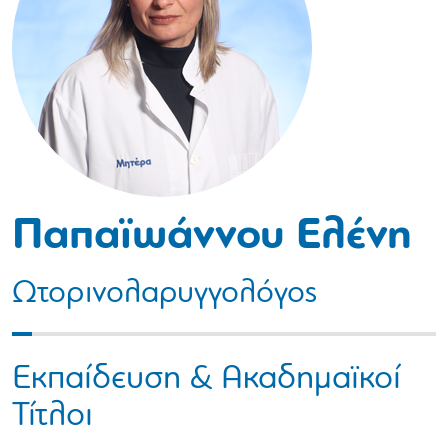
Παπαϊωάννου Ελένη
Ωτορινολαρυγγολόγος
Εκπαίδευση & Ακαδημαϊκοί
Τίτλοι