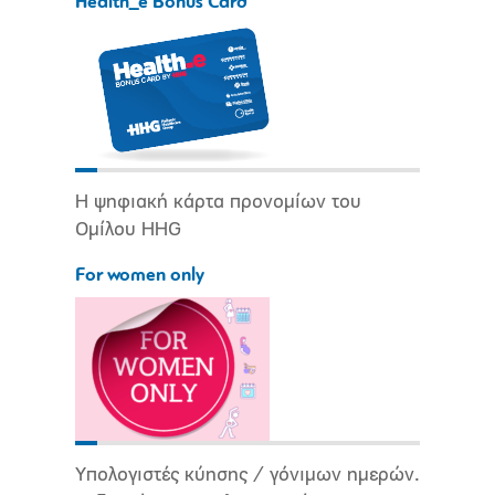
Health_e Bonus Card
Η ψηφιακή κάρτα προνομίων του
Ομίλου HHG
For women only
Υπολογιστές κύησης / γόνιμων ημερών.