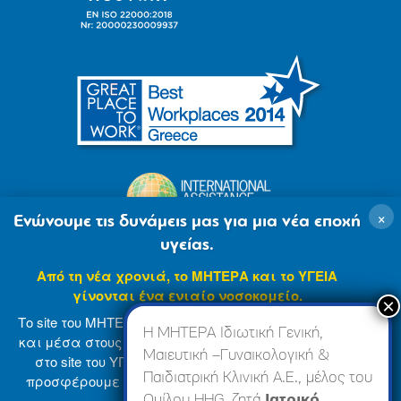
×
Ενώνουμε τις δυνάμεις μας για μια νέα εποχή
υγείας.
Από τη νέα χρονιά, το ΜΗΤΕΡΑ και το ΥΓΕΙΑ
γίνονται ένα ενιαίο νοσοκομείο.
Το site του ΜΗΤΕΡΑ βρίσκεται σε φάση ανανέωσης
Η ΜΗΤΕΡΑ Ιδιωτική Γενική,
και μέσα στους επόμενους μήνες θα ενσωματωθεί
Μαιευτική –Γυναικολογική &
στο site του ΥΓΕΙΑ (
www.hygeia.gr
), ώστε να σας
Παιδιατρική Κλινική Α.Ε., μέλος του
προσφέρουμε μια πιο ολοκληρωμένη και ενιαία
© 2007-2024 ΜΗΤΕΡΑ Α.Ε
Όροι Χρήσης
online εμπειρία.
Ομίλου HHG, ζητά
Ιατρικό,