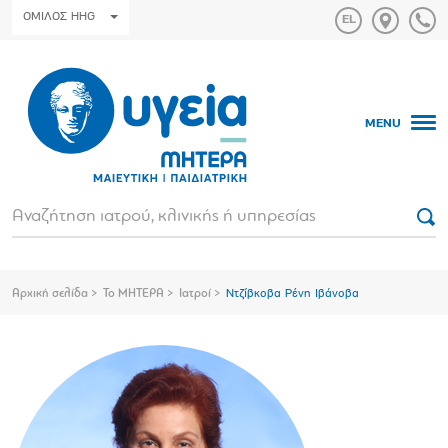
ΟΜΙΛΟΣ HHG
MENU
Αρχική σελίδα
Το ΜΗΤΕΡΑ
Ιατροί
Ντζίβκοβα Ρένη Ιβάνοβα