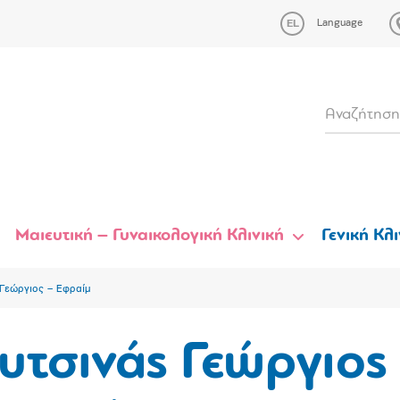
Language
Μαιευτική – Γυναικολογική Κλινική
Γενική Κλι
Γεώργιος – Εφραίμ
υτσινάς Γεώργιος