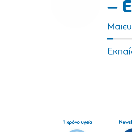
– 
Μαιευ
Εκπαί
1 χρόνο υγεία
Newsl