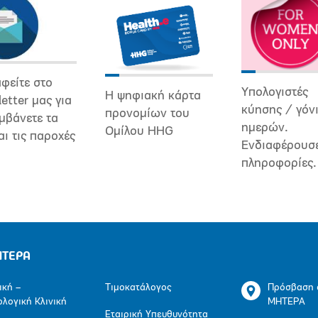
φείτε στο
Υπολογιστές
Η ψηφιακή κάρτα
etter μας για
κύησης / γόν
προνομίων του
μβάνετε τα
ημερών.
Ομίλου HHG
αι τις παροχές
Ενδιαφέρουσ
πληροφορίες.
ΗΤΕΡΑ
ική –
Τιμοκατάλογος
Πρόσβαση 
ολογική Κλινική
ΜΗΤΕΡΑ
Εταιρική Υπευθυνότητα