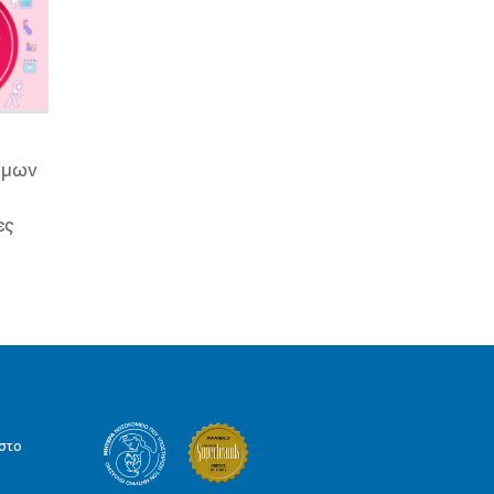
ιμων
ες
στο