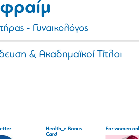
Εφραίμ
τήρας - Γυναικολόγος
δευση & Ακαδημαϊκοί Τίτλοι
etter
Health_e Bonus
For women on
Card