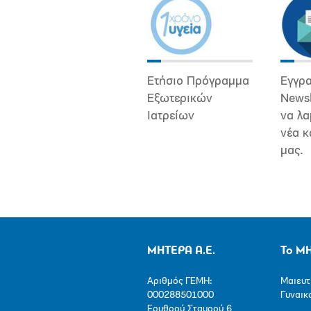
Ετήσιο Πρόγραμμα
Εγγρα
Εξωτερικών
Newsl
Ιατρείων
να λα
νέα κ
μας.
ΜΗΤΕΡΑ Α.Ε.
Το Μ
Αριθμός ΓΕΜΗ:
Μαιευτ
000288501000
Γυναικ
Ερυθρού Σταυρού 6