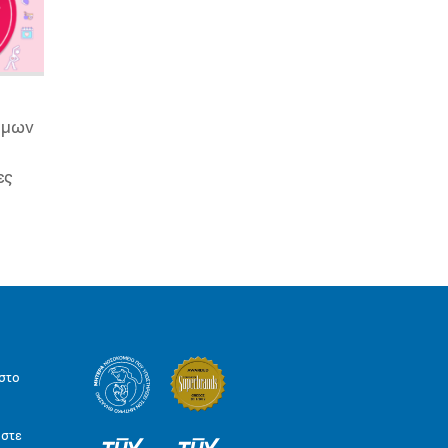
ιμων
ες
στο
ήστε