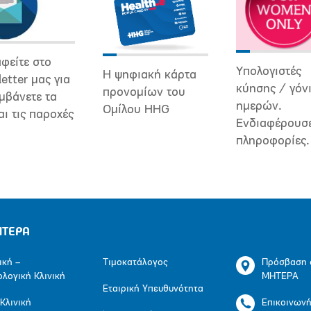
φείτε στο
Υπολογιστές
Η ψηφιακή κάρτα
etter μας για
κύησης / γόν
προνομίων του
μβάνετε τα
ημερών.
Ομίλου HHG
αι τις παροχές
Ενδιαφέρουσ
πληροφορίες.
ΗΤΕΡΑ
ική –
Τιμοκατάλογος
Πρόσβαση 
ολογική Κλινική
ΜΗΤΕΡΑ
Εταιρική Υπευθυνότητα
 Κλινική
Επικοινων