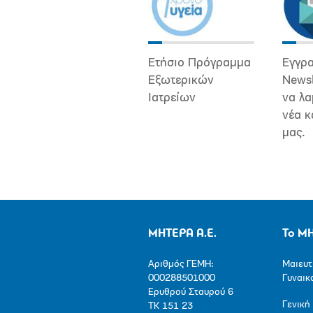
Ετήσιο Πρόγραμμα
Εγγρα
Εξωτερικών
Newsl
Ιατρείων
να λα
νέα κ
μας.
ΜΗΤΕΡΑ Α.Ε.
Το Μ
Αριθμός ΓΕΜΗ:
Μαιευτ
000288501000
Γυναικ
Ερυθρού Σταυρού 6
Γενική
ΤΚ 151 23