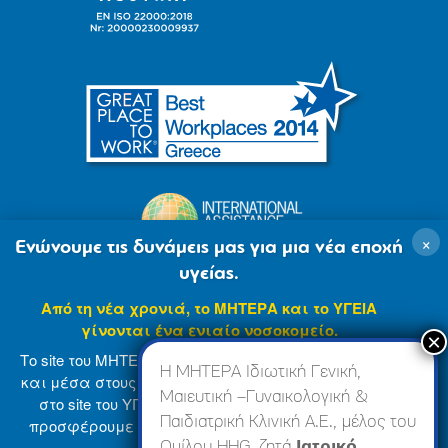
×
Ενώνουμε τις δυνάμεις μας για μια νέα εποχή
υγείας.
Από τη νέα χρονιά, το ΜΗΤΕΡΑ και το ΥΓΕΙΑ
γίνονται ένα ενιαίο νοσοκομείο.
Το site του ΜΗΤΕΡΑ βρίσκεται σε φάση ανανέωσης
Η ΜΗΤΕΡΑ Ιδιωτική Γενική,
και μέσα στους επόμενους μήνες θα ενσωματωθεί
Μαιευτική –Γυναικολογική &
στο site του ΥΓΕΙΑ (
www.hygeia.gr
), ώστε να σας
Παιδιατρική Κλινική Α.Ε., μέλος του
προσφέρουμε μια πιο ολοκληρωμένη και ενιαία
© 2007-2024 ΜΗΤΕΡΑ Α.Ε
Όροι Χρήσης
online εμπειρία.
Ομίλου HHG, ζητά
Ιατρικό,