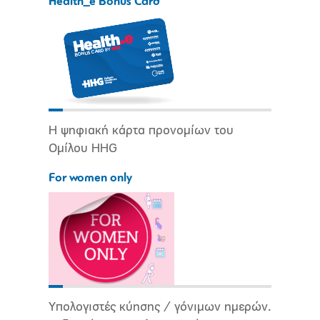
Health_e Bonus Card
Η ψηφιακή κάρτα προνομίων του
Ομίλου HHG
For women only
Υπολογιστές κύησης / γόνιμων ημερών.