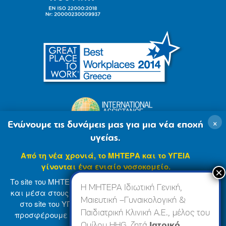
×
Ενώνουμε τις δυνάμεις μας για μια νέα εποχή
υγείας.
Από τη νέα χρονιά, το ΜΗΤΕΡΑ και το ΥΓΕΙΑ
γίνονται ένα ενιαίο νοσοκομείο.
Το site του ΜΗΤΕΡΑ βρίσκεται σε φάση ανανέωσης
Η ΜΗΤΕΡΑ Ιδιωτική Γενική,
και μέσα στους επόμενους μήνες θα ενσωματωθεί
Μαιευτική –Γυναικολογική &
στο site του ΥΓΕΙΑ (
www.hygeia.gr
), ώστε να σας
Παιδιατρική Κλινική Α.Ε., μέλος του
προσφέρουμε μια πιο ολοκληρωμένη και ενιαία
© 2007-2024 ΜΗΤΕΡΑ Α.Ε
Όροι Χρήσης
online εμπειρία.
Ομίλου HHG, ζητά
Ιατρικό,