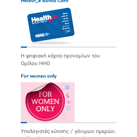
Health_e Bonus Card
Η ψηφιακή κάρτα προνομίων του
Ομίλου HHG
For women only
Υπολογιστές κύησης / γόνιμων ημερών.