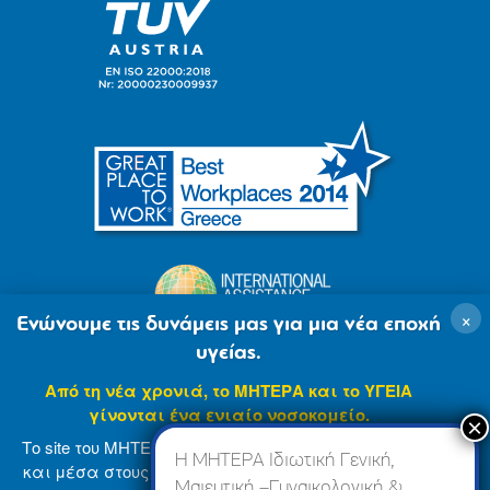
×
Ενώνουμε τις δυνάμεις μας για μια νέα εποχή
υγείας.
Από τη νέα χρονιά, το ΜΗΤΕΡΑ και το ΥΓΕΙΑ
γίνονται ένα ενιαίο νοσοκομείο.
Το site του ΜΗΤΕΡΑ βρίσκεται σε φάση ανανέωσης
Η ΜΗΤΕΡΑ Ιδιωτική Γενική,
και μέσα στους επόμενους μήνες θα ενσωματωθεί
Μαιευτική –Γυναικολογική &