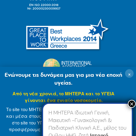
×
Ενώνουμε τις δυνάμεις μας για μια νέα εποχή
υγείας.
Από τη νέα χρονιά, το ΜΗΤΕΡΑ και το ΥΓΕΙΑ
γίνονται ένα ενιαίο νοσοκομείο.
Το site του ΜΗΤΕΡΑ βρίσκεται σε φάση ανανέωσης
Η ΜΗΤΕΡΑ Ιδιωτική Γενική,
και μέσα στους επόμενους μήνες θα ενσωματωθεί
Μαιευτική –Γυναικολογική &
στο site του ΥΓΕΙΑ (
www.hygeia.gr
), ώστε να σας
Παιδιατρική Κλινική Α.Ε., μέλος του
προσφέρουμε μια πιο ολοκληρωμένη και ενιαία
© 2007-2024 ΜΗΤΕΡΑ Α.Ε
Όροι Χρήσης
online εμπειρία.
Ομίλου HHG, ζητά
Ιατρικό,