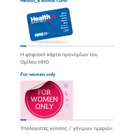
Health_e Bonus Card
Η ψηφιακή κάρτα προνομίων του
Ομίλου HHG
For women only
Υπολογιστές κύησης / γόνιμων ημερών.