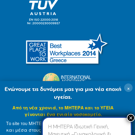
×
Ενώνουμε τις δυνάμεις μας για μια νέα εποχή
υγείας.
Από τη νέα χρονιά, το ΜΗΤΕΡΑ και το ΥΓΕΙΑ
γίνονται ένα ενιαίο νοσοκομείο.
Το site του ΜΗΤΕΡΑ βρίσκεται σε φάση ανανέωσης
Η ΜΗΤΕΡΑ Ιδιωτική Γενική,
και μέσα στους επόμενους μήνες θα ενσωματωθεί
Μαιευτική –Γυναικολογική &