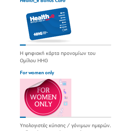
Health_e Bonus Card
Η ψηφιακή κάρτα προνομίων του
Ομίλου HHG
For women only
Υπολογιστές κύησης / γόνιμων ημερών.