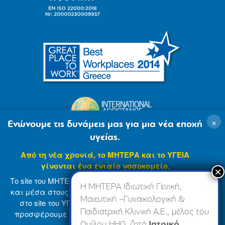
×
Ενώνουμε τις δυνάμεις μας για μια νέα εποχή
υγείας.
Από τη νέα χρονιά, το ΜΗΤΕΡΑ και το ΥΓΕΙΑ
γίνονται ένα ενιαίο νοσοκομείο.
Το site του ΜΗΤΕΡΑ βρίσκεται σε φάση ανανέωσης
Η ΜΗΤΕΡΑ Ιδιωτική Γενική,
και μέσα στους επόμενους μήνες θα ενσωματωθεί
Μαιευτική –Γυναικολογική &
στο site του ΥΓΕΙΑ (
www.hygeia.gr
), ώστε να σας
Παιδιατρική Κλινική Α.Ε., μέλος του
προσφέρουμε μια πιο ολοκληρωμένη και ενιαία
© 2007-2024 ΜΗΤΕΡΑ Α.Ε
Όροι Χρήσης
online εμπειρία.
Ομίλου HHG, ζητά
Ιατρικό,