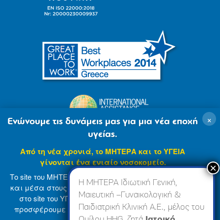
×
Ενώνουμε τις δυνάμεις μας για μια νέα εποχή
υγείας.
Από τη νέα χρονιά, το ΜΗΤΕΡΑ και το ΥΓΕΙΑ
γίνονται ένα ενιαίο νοσοκομείο.
Το site του ΜΗΤΕΡΑ βρίσκεται σε φάση ανανέωσης
Η ΜΗΤΕΡΑ Ιδιωτική Γενική,
και μέσα στους επόμενους μήνες θα ενσωματωθεί
Μαιευτική –Γυναικολογική &
στο site του ΥΓΕΙΑ (
www.hygeia.gr
), ώστε να σας
Παιδιατρική Κλινική Α.Ε., μέλος του
προσφέρουμε μια πιο ολοκληρωμένη και ενιαία
© 2007-2024 ΜΗΤΕΡΑ Α.Ε
Όροι Χρήσης
online εμπειρία.
Ομίλου HHG, ζητά
Ιατρικό,