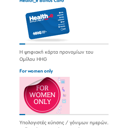
Health_e Bonus Card
Η ψηφιακή κάρτα προνομίων του
Ομίλου HHG
For women only
Υπολογιστές κύησης / γόνιμων ημερών.