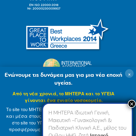
×
Ενώνουμε τις δυνάμεις μας για μια νέα εποχή
υγείας.
Από τη νέα χρονιά, το ΜΗΤΕΡΑ και το ΥΓΕΙΑ
γίνονται ένα ενιαίο νοσοκομείο.
Το site του ΜΗΤΕΡΑ βρίσκεται σε φάση ανανέωσης
Η ΜΗΤΕΡΑ Ιδιωτική Γενική,
και μέσα στους επόμενους μήνες θα ενσωματωθεί
Μαιευτική –Γυναικολογική &
στο site του ΥΓΕΙΑ (
www.hygeia.gr
), ώστε να σας
Παιδιατρική Κλινική Α.Ε., μέλος του
προσφέρουμε μια πιο ολοκληρωμένη και ενιαία
© 2007-2024 ΜΗΤΕΡΑ Α.Ε
Όροι Χρήσης
online εμπειρία.
Ομίλου HHG, ζητά
Ιατρικό,