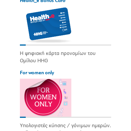
Health_e Bonus Card
Η ψηφιακή κάρτα προνομίων του
Ομίλου HHG
For women only
Υπολογιστές κύησης / γόνιμων ημερών.