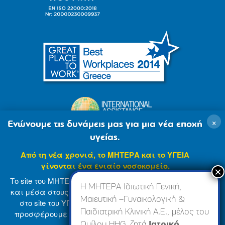
×
Ενώνουμε τις δυνάμεις μας για μια νέα εποχή
υγείας.
Από τη νέα χρονιά, το ΜΗΤΕΡΑ και το ΥΓΕΙΑ
γίνονται ένα ενιαίο νοσοκομείο.
Το site του ΜΗΤΕΡΑ βρίσκεται σε φάση ανανέωσης
Η ΜΗΤΕΡΑ Ιδιωτική Γενική,
και μέσα στους επόμενους μήνες θα ενσωματωθεί
Μαιευτική –Γυναικολογική &
στο site του ΥΓΕΙΑ (
www.hygeia.gr
), ώστε να σας
Παιδιατρική Κλινική Α.Ε., μέλος του
προσφέρουμε μια πιο ολοκληρωμένη και ενιαία
© 2007-2024 ΜΗΤΕΡΑ Α.Ε
Όροι Χρήσης
online εμπειρία.
Ομίλου HHG, ζητά
Ιατρικό,