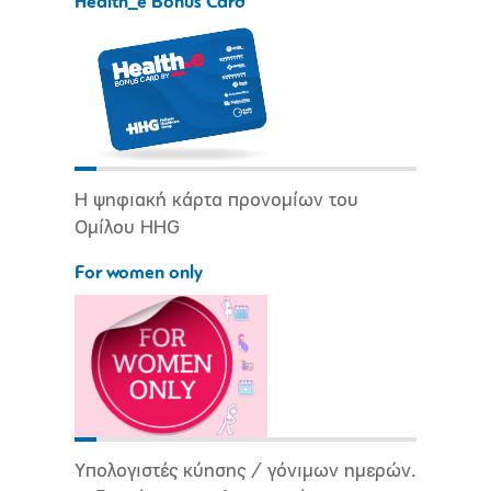
Health_e Bonus Card
Η ψηφιακή κάρτα προνομίων του
Ομίλου HHG
For women only
Υπολογιστές κύησης / γόνιμων ημερών.