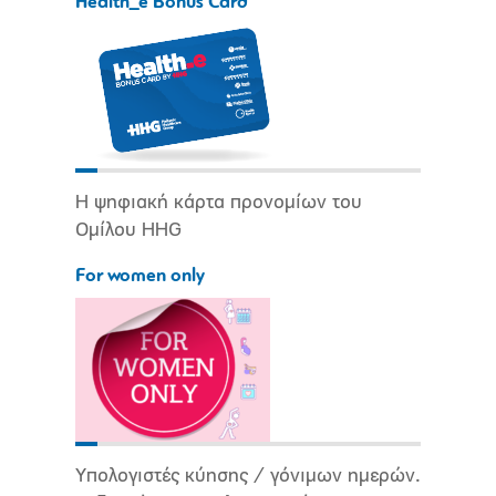
Health_e Bonus Card
Η ψηφιακή κάρτα προνομίων του
Ομίλου HHG
For women only
Υπολογιστές κύησης / γόνιμων ημερών.