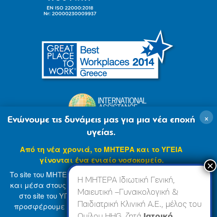
×
Ενώνουμε τις δυνάμεις μας για μια νέα εποχή
υγείας.
Από τη νέα χρονιά, το ΜΗΤΕΡΑ και το ΥΓΕΙΑ
γίνονται ένα ενιαίο νοσοκομείο.
Το site του ΜΗΤΕΡΑ βρίσκεται σε φάση ανανέωσης
Η ΜΗΤΕΡΑ Ιδιωτική Γενική,
και μέσα στους επόμενους μήνες θα ενσωματωθεί
Μαιευτική –Γυναικολογική &
στο site του ΥΓΕΙΑ (
www.hygeia.gr
), ώστε να σας
Παιδιατρική Κλινική Α.Ε., μέλος του
προσφέρουμε μια πιο ολοκληρωμένη και ενιαία
© 2007-2024 ΜΗΤΕΡΑ Α.Ε
Όροι Χρήσης
online εμπειρία.
Ομίλου HHG, ζητά
Ιατρικό,