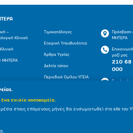
ΗΤΕΡΑ
ική –
Τιμοκατάλογος
Πρόσβαση 
ολογική Κλινική
ΜΗΤΕΡΑ
Εταιρική Υπευθυνότητα
 Κλινική
Επικοινων
Άρθρα Υγείας
μαζί μας
ν ΜΗΤΕΡΑ
210 68
Δελτία τύπου
000
Περιοδικά Ομίλου ΥΓΕΙΑ
Facebook
Πολιτική Προστασίας
είας.
LinkedIn
Προσωπικών
 ένα ενιαίο νοσοκομείο.
Δεδομένων
Youtube
μέσα στους επόμενους μήνες θα ενσωματωθεί στο site του Υ
Πολιτική Cookies
Instagram
α.