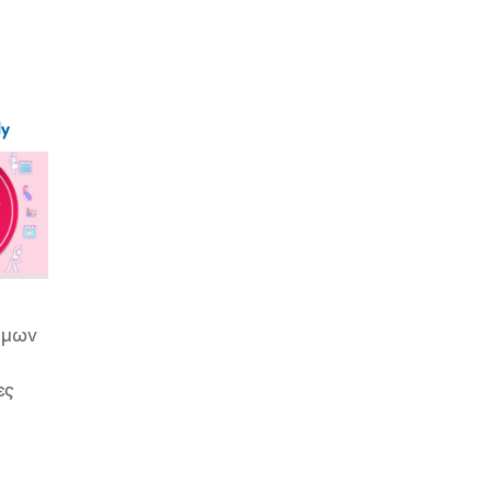
ly
ιμων
ες