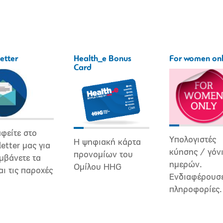
etter
Health_e Bonus
For women on
Card
φείτε στο
Υπολογιστές
Η ψηφιακή κάρτα
etter μας για
κύησης / γόν
προνομίων του
μβάνετε τα
ημερών.
Ομίλου HHG
αι τις παροχές
Ενδιαφέρουσ
πληροφορίες.