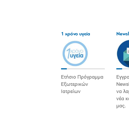
1 χρόνο υγεία
Newsl
Ετήσιο Πρόγραμμα
Εγγρα
Εξωτερικών
Newsl
Ιατρείων
να λα
νέα κ
μας.