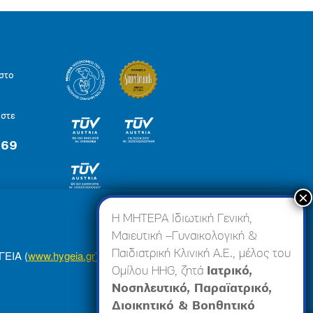
στο
ήστε
 69
×
Η ΜΗΤΕΡΑ Ιδιωτική Γενική,
Μαιευτική –Γυναικολογική &
Παιδιατρική Κλινική Α.Ε., μέλος του
ΓΕΙΑ (
www.hygeia.gr
), ώστε να σας προσφέρουμε
Ομίλου HHG, ζητά
Ιατρικό,
Νοσηλευτικό, Παραϊατρικό,
Διοικητικό & Βοηθητικό