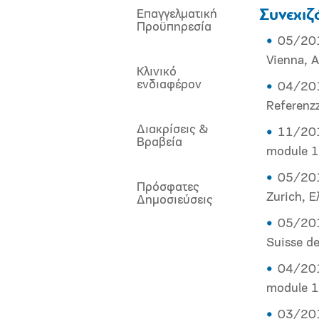
Συνεχιζ
Επαγγελματική
Προϋπηρεσία
05/2019
Vienna, A
Κλινικό
ενδιαφέρον
04/201
Referenz
Διακρίσεις &
11/201
Βραβεία
module 1B
05/201
Πρόσφατες
Zurich, Ε
Δημοσιεύσεις
05/2018
Suisse d
04/201
module 1
03/201