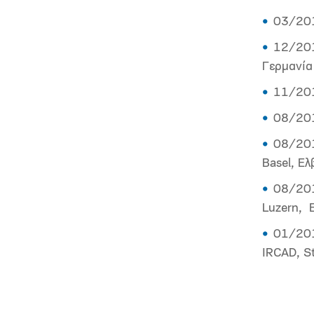
03/201
12/201
Γερμανία
11/201
08/2017
08/201
Basel, Ελ
08/201
Luzern, 
01/2016
IRCAD, S