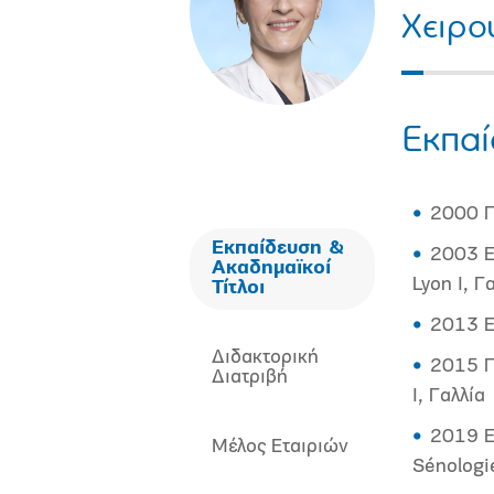
Χειρο
Εκπαί
2000 Πτ
Εκπαίδευση &
2003 Ε
Ακαδημαϊκοί
Lyon I, Γ
Τίτλοι
2013 Ε
Διδακτορική
2015 Π
Διατριβή
I, Γαλλία
2019 Ε
Μέλος Εταιριών
Sénologi